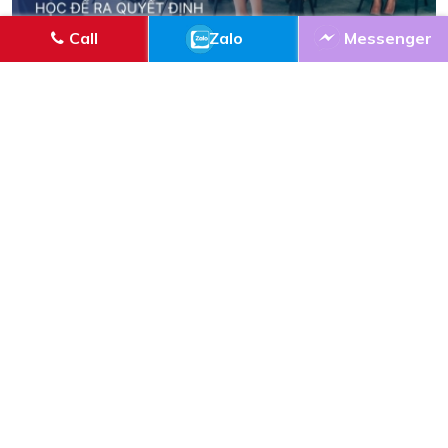
Call
Zalo
Messenger
18/05/2026 |
CẨM NANG
Đào tạo chiến lược marketing cho lãnh đạo:
Học để ra quyết định
Nhiều doanh nghiệp đầu tư đủ kênh: website, email,
quảng cáo, CRM… nhưng kết quả vẫn rời rạc. Vấn đề
thường không nằm ở việc thiếu công cụ, mà ở chỗ lãnh
đạo chưa có một logic ra quyết định thống nhất về khách
hàng, hành trình mua và ưu tiên ...