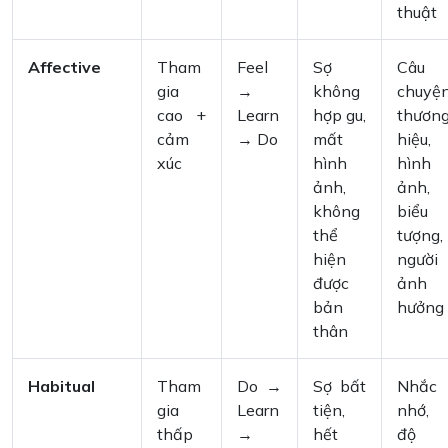
thuật
Affective
Tham
Feel
Sợ
Câu
gia
→
không
chuyệ
cao +
Learn
hợp gu,
thươn
cảm
→ Do
mất
hiệu,
xúc
hình
hình
ảnh,
ảnh,
không
biểu
thể
tượng,
hiện
người
được
ảnh
bản
hưởng
thân
Habitual
Tham
Do →
Sợ bất
Nhắc
gia
Learn
tiện,
nhớ,
thấp
→
hết
độ