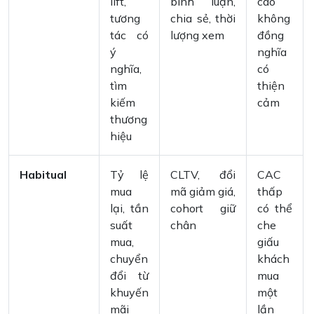
lift,
bình luận,
cao
tương
chia sẻ, thời
không
tác có
lượng xem
đồng
ý
nghĩa
nghĩa,
có
tìm
thiện
kiếm
cảm
thương
hiệu
Habitual
Tỷ lệ
CLTV, đổi
CAC
mua
mã giảm giá,
thấp
lại, tần
cohort giữ
có thể
suất
chân
che
mua,
giấu
chuyển
khách
đổi từ
mua
khuyến
một
mãi
lần