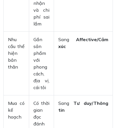
nhận
và chi
phí sai
lầm
Nhu
Gắn
Sang
Affective/Cảm
cầu thể
sản
xúc
hiện
phẩm
bản
với
thân
phong
cách,
địa vị,
cái tôi
Mua có
Có thời
Sang
Tư duy/Thông
kế
gian
tin
hoạch
đọc
đánh