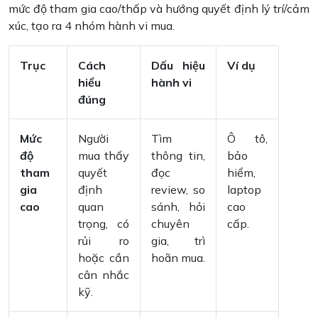
mức độ tham gia cao/thấp và hướng quyết định lý trí/cảm
xúc, tạo ra 4 nhóm hành vi mua.
Trục
Cách
Dấu hiệu
Ví dụ
hiểu
hành vi
đúng
Mức
Người
Tìm
Ô tô,
độ
mua thấy
thông tin,
bảo
tham
quyết
đọc
hiểm,
gia
định
review, so
laptop
cao
quan
sánh, hỏi
cao
trọng, có
chuyên
cấp.
rủi ro
gia, trì
hoặc cần
hoãn mua.
cân nhắc
kỹ.