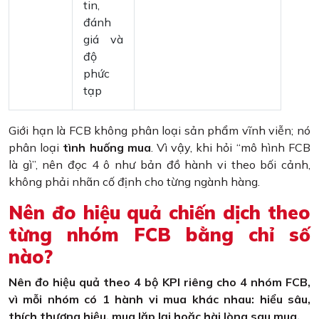
tin,
đánh
giá và
độ
phức
tạp
Giới hạn là FCB không phân loại sản phẩm vĩnh viễn; nó
phân loại
tình huống mua
. Vì vậy, khi hỏi “mô hình FCB
là gì”, nên đọc 4 ô như bản đồ hành vi theo bối cảnh,
không phải nhãn cố định cho từng ngành hàng.
Nên đo hiệu quả chiến dịch theo
từng nhóm FCB bằng chỉ số
nào?
Nên đo hiệu quả theo 4 bộ KPI riêng cho 4 nhóm FCB,
vì mỗi nhóm có 1 hành vi mua khác nhau: hiểu sâu,
thích thương hiệu, mua lặp lại hoặc hài lòng sau mua.