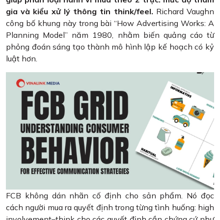
gia và kiểu xử lý thông tin think/feel.
Richard Vaughn
công bố khung này trong bài “How Advertising Works: A
Planning Model” năm 1980, nhằm biến quảng cáo từ
phỏng đoán sáng tạo thành mô hình lập kế hoạch có kỷ
luật hơn.
FCB không dán nhãn cố định cho sản phẩm. Nó đọc
cách người mua ra quyết định trong từng tình huống: high
involvement–think cho các quyết định cần chứng cứ như