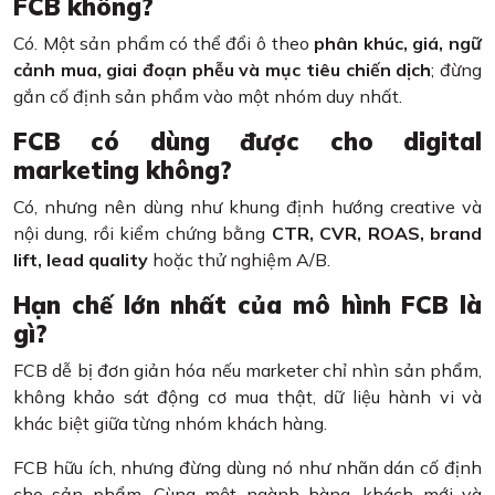
FCB không?
Có. Một sản phẩm có thể đổi ô theo
phân khúc, giá, ngữ
cảnh mua, giai đoạn phễu và mục tiêu chiến dịch
; đừng
gắn cố định sản phẩm vào một nhóm duy nhất.
FCB có dùng được cho digital
marketing không?
Có, nhưng nên dùng như khung định hướng creative và
nội dung, rồi kiểm chứng bằng
CTR, CVR, ROAS, brand
lift, lead quality
hoặc thử nghiệm A/B.
Hạn chế lớn nhất của mô hình FCB là
gì?
FCB dễ bị đơn giản hóa nếu marketer chỉ nhìn sản phẩm,
không khảo sát động cơ mua thật, dữ liệu hành vi và
khác biệt giữa từng nhóm khách hàng.
FCB hữu ích, nhưng đừng dùng nó như nhãn dán cố định
cho sản phẩm. Cùng một ngành hàng, khách mới và