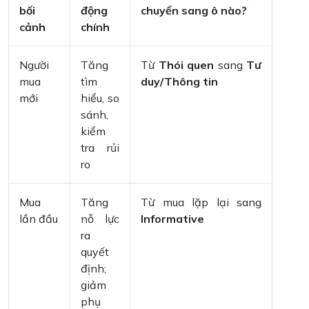
bối
động
chuyển sang ô nào?
cảnh
chính
Người
Tăng
Từ
Thói quen
sang
Tư
mua
tìm
duy/Thông tin
mới
hiểu, so
sánh,
kiểm
tra rủi
ro
Mua
Tăng
Từ mua lặp lại sang
lần đầu
nỗ lực
Informative
ra
quyết
định;
giảm
phụ