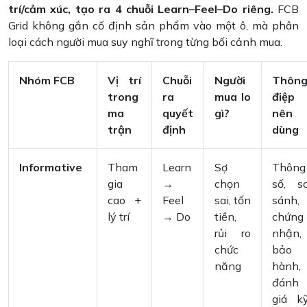
trí/cảm xúc, tạo ra 4 chuỗi Learn–Feel–Do riêng.
FCB
Grid không gắn cố định sản phẩm vào một ô, mà phân
loại cách người mua suy nghĩ trong từng bối cảnh mua.
Nhóm FCB
Vị trí
Chuỗi
Người
Thôn
trong
ra
mua lo
điệp
ma
quyết
gì?
nên
trận
định
dùng
Informative
Tham
Learn
Sợ
Thông
gia
→
chọn
số, s
cao +
Feel
sai, tốn
sánh,
lý trí
→ Do
tiền,
chứng
rủi ro
nhận,
chức
bảo
năng
hành,
đánh
giá k