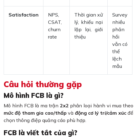
Satisfaction
NPS,
Thời gian xử
Survey
CSAT,
lý, khiếu nại
nhiều
churn
lặp lại, giới
phản
rate
thiệu
hồi
vẫn có
thể
lệch
mẫu
Câu hỏi thường gặp
Mô hình FCB là gì?
Mô hình FCB là ma trận
2x2
phân loại hành vi mua theo
mức độ tham gia cao/thấp
và
động cơ lý trí/cảm xúc
để
chọn thông điệp quảng cáo phù hợp.
FCB là viết tắt của gì?