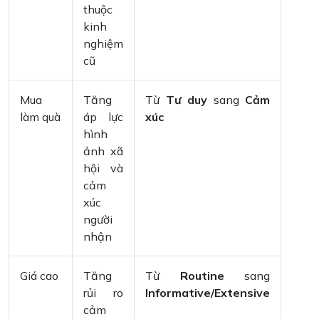
thuộc
kinh
nghiệm
cũ
Mua
Tăng
Từ
Tư duy
sang
Cảm
làm quà
áp lực
xúc
hình
ảnh xã
hội và
cảm
xúc
người
nhận
Giá cao
Tăng
Từ
Routine
sang
rủi ro
Informative/Extensive
cảm