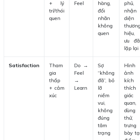
+ lý
Feel
hàng,
phủ,
trí/thói
đổi
nhận
quen
nhãn
diện
không
thươn
quen
hiệu,
ưu đã
lặp lại
Satisfaction
Tham
Do →
Sợ
Hình
gia
Feel
“không
ảnh
thấp
→
đã”, bỏ
kích
+ cảm
Learn
lỡ
thích
xúc
niềm
giác
vui,
quan,
không
dùng
đúng
thử,
tâm
trưng
trạng
bày tạ