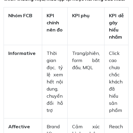
Nhóm FCB
KPI
KPI phụ
KPI dễ
chính
gây
nên đo
hiểu
nhầm
Informative
Thời
Trang/phiên,
Click
gian
form bắt
cao
đọc, tỷ
đầu, MQL
chưa
lệ xem
chắc
hết nội
khách
dung,
đã
chuyển
hiểu
đổi hỗ
sản
trợ
phẩm
Affective
Brand
Cảm xúc
Reach