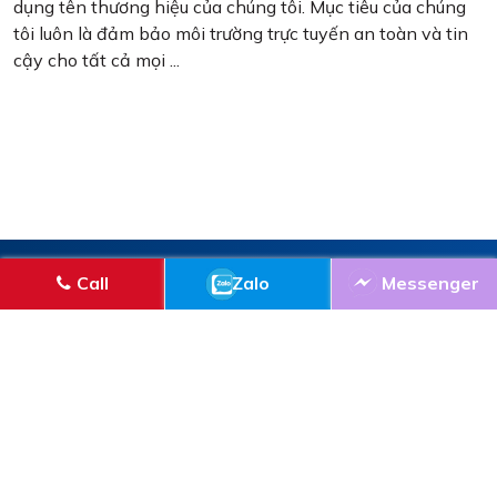
[Cảnh Báo] Giả mạo thương hiệu Vinalink để
lừa đảo
Chúng tôi, Vinalink Media, muốn cảnh báo tất cả mọi
người về một thủ đoạn lừa đảo đang hoạt động và sử
dụng tên thương hiệu của chúng tôi. Mục tiêu của chúng
tôi luôn là đảm bảo môi trường trực tuyến an toàn và tin
cậy cho tất cả mọi ...
Call
Zalo
Messenger
CÔNG TY CP KẾT NỐI TRUYỀN THÔNG VIỆT NAM