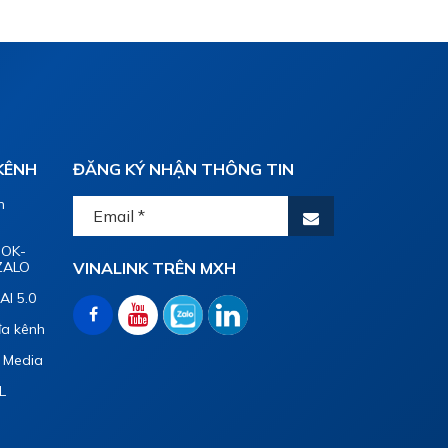
 KÊNH
ĐĂNG KÝ NHẬN THÔNG TIN
n
OOK-
ZALO
VINALINK TRÊN MXH
AI 5.0
đa kênh
l Media
L