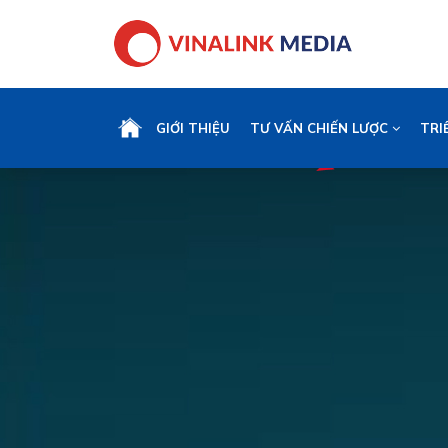
GIỚI THIỆU
TƯ VẤN CHIẾN LƯỢC
TRI