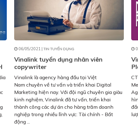
06/05/2021 |
0
TIN TUYỂN DỤNG
Vinalink tuyển dụng nhân viên
Vi
H
copywriter
Pl
dia
Vinalink là agency hàng đầu tại Việt
CT
Nam chuyên về tư vấn và triển khai Digital
Me
ác
Marketing hiện nay. Với đội ngũ chuyên gia giàu
Ag
kinh nghiệm, Vinalink đã tư vấn, triển khai
hìn
ng
thành công các dự án cho hàng trăm doanh
đầ
g,
nghiệp trong nhiều lĩnh vực: Tài chính - Bất
lượ
động ...