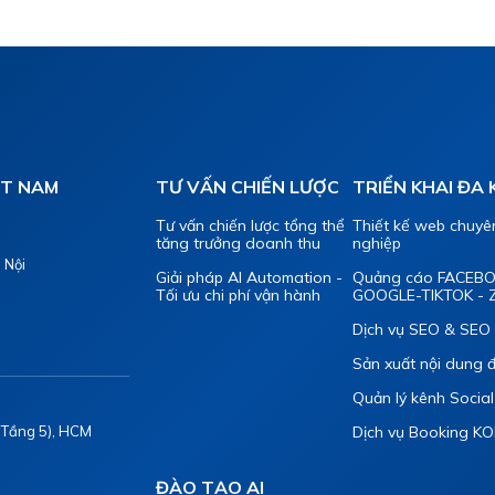
ỆT NAM
TƯ VẤN CHIẾN LƯỢC
TRIỂN KHAI ĐA
Tư vấn chiến lược tổng thể
Thiết kế web chuyê
tăng trưởng doanh thu
nghiệp
 Nội
Giải pháp AI Automation -
Quảng cáo FACEB
Tối ưu chi phí vận hành
GOOGLE-TIKTOK - 
Dịch vụ SEO & SEO 
Sản xuất nội dung 
Quản lý kênh Socia
 (Tầng 5), HCM
Dịch vụ Booking KO
ĐÀO TẠO AI