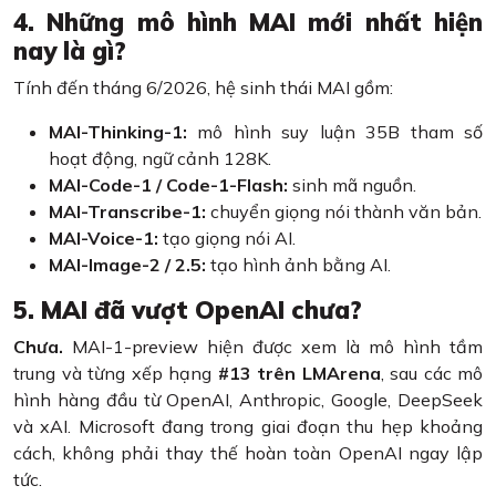
4. Những mô hình MAI mới nhất hiện
nay là gì?
Tính đến tháng 6/2026, hệ sinh thái MAI gồm:
MAI-Thinking-1:
mô hình suy luận 35B tham số
hoạt động, ngữ cảnh 128K.
MAI-Code-1 / Code-1-Flash:
sinh mã nguồn.
MAI-Transcribe-1:
chuyển giọng nói thành văn bản.
MAI-Voice-1:
tạo giọng nói AI.
MAI-Image-2 / 2.5:
tạo hình ảnh bằng AI.
5. MAI đã vượt OpenAI chưa?
Chưa.
MAI-1-preview hiện được xem là mô hình tầm
trung và từng xếp hạng
#13 trên LMArena
, sau các mô
hình hàng đầu từ OpenAI, Anthropic, Google, DeepSeek
và xAI. Microsoft đang trong giai đoạn thu hẹp khoảng
cách, không phải thay thế hoàn toàn OpenAI ngay lập
tức.