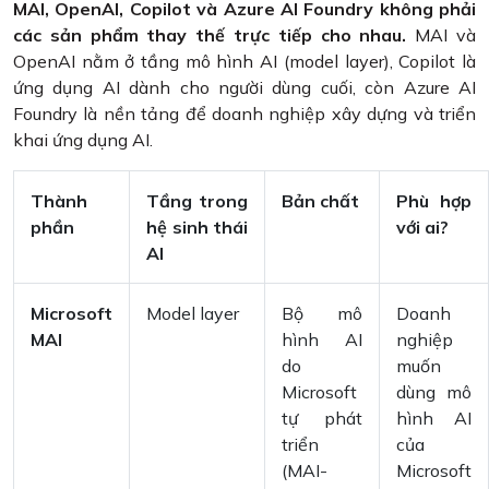
MAI, OpenAI, Copilot và Azure AI Foundry không phải
các sản phẩm thay thế trực tiếp cho nhau.
MAI và
OpenAI nằm ở tầng mô hình AI (model layer), Copilot là
ứng dụng AI dành cho người dùng cuối, còn Azure AI
Foundry là nền tảng để doanh nghiệp xây dựng và triển
khai ứng dụng AI.
Thành
Tầng trong
Bản chất
Phù hợp
phần
hệ sinh thái
với ai?
AI
Microsoft
Model layer
Bộ mô
Doanh
MAI
hình AI
nghiệp
do
muốn
Microsoft
dùng mô
tự phát
hình AI
triển
của
(MAI-
Microsoft