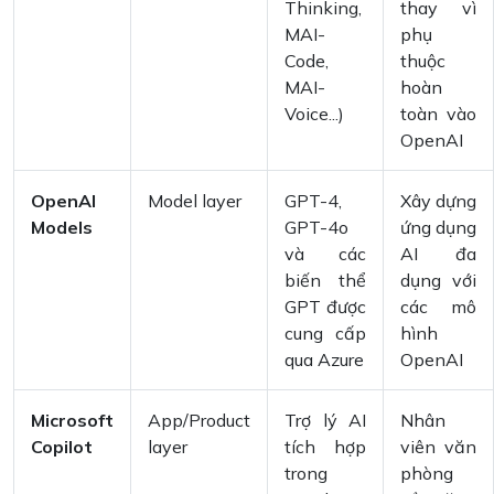
Thinking,
thay vì
MAI-
phụ
Code,
thuộc
MAI-
hoàn
Voice...)
toàn vào
OpenAI
OpenAI
Model layer
GPT-4,
Xây dựng
Models
GPT-4o
ứng dụng
và các
AI đa
biến thể
dụng với
GPT được
các mô
cung cấp
hình
qua Azure
OpenAI
Microsoft
App/Product
Trợ lý AI
Nhân
Copilot
layer
tích hợp
viên văn
trong
phòng