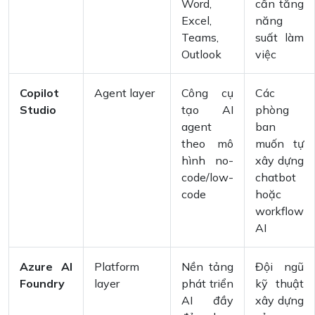
Word,
cần tăng
Excel,
năng
Teams,
suất làm
Outlook
việc
Copilot
Agent layer
Công cụ
Các
Studio
tạo AI
phòng
agent
ban
theo mô
muốn tự
hình no-
xây dựng
code/low-
chatbot
code
hoặc
workflow
AI
Azure AI
Platform
Nền tảng
Đội ngũ
Foundry
layer
phát triển
kỹ thuật
AI đầy
xây dựng