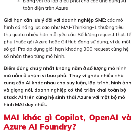
Đóng vai trò lớp điều phối cho các ứng dụng AI
toàn diện trên Azure
Giới hạn cần lưu ý đối với doanh nghiệp SME:
các mô
hình có năng lực cao như MAI-Thinking-1 thường tiêu
thụ quota nhiều hơn mỗi yêu cầu. Số lượng request thực tế
phụ thuộc gói Azure hoặc GitHub đang sử dụng; ví dụ một
số gói Pro áp dụng giới hạn khoảng 300 request cùng hệ
số nhân theo từng mô hình.
Điểm đáng chú ý nhất không nằm ở số lượng mô hình
mà nằm ở phạm vi bao phủ. Thay vì ghép nhiều nhà
cung cấp AI khác nhau cho suy luận, lập trình, hình ảnh
và giọng nói, doanh nghiệp có thể triển khai toàn bộ
stack AI trên cùng hệ sinh thái Azure với một bộ mô
hình MAI duy nhất.
MAI khác gì Copilot, OpenAI và
Azure AI Foundry?