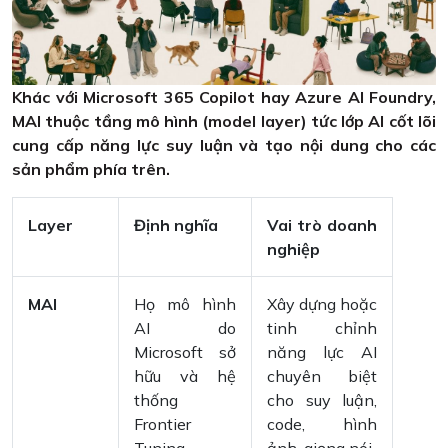
Khác với Microsoft 365 Copilot hay Azure AI Foundry,
MAI thuộc tầng mô hình (model layer) tức lớp AI cốt lõi
cung cấp năng lực suy luận và tạo nội dung cho các
sản phẩm phía trên.
Layer
Định nghĩa
Vai trò doanh
nghiệp
MAI
Họ mô hình
Xây dựng hoặc
AI do
tinh chỉnh
Microsoft sở
năng lực AI
hữu và hệ
chuyên biệt
thống
cho suy luận,
Frontier
code, hình
Tuning
ảnh, giọng nói