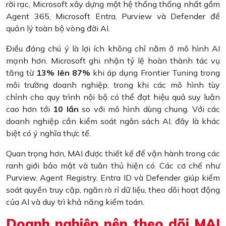
rời rạc, Microsoft xây dựng một hệ thống thống nhất gồm
Agent 365, Microsoft Entra, Purview và Defender để
quản lý toàn bộ vòng đời AI.
Điều đáng chú ý là lợi ích không chỉ nằm ở mô hình AI
mạnh hơn. Microsoft ghi nhận tỷ lệ hoàn thành tác vụ
tăng từ
13% lên 87%
khi áp dụng Frontier Tuning trong
môi trường doanh nghiệp, trong khi các mô hình tùy
chỉnh cho quy trình nội bộ có thể đạt hiệu quả suy luận
cao hơn tới
10 lần
so với mô hình dùng chung. Với các
doanh nghiệp cần kiểm soát ngân sách AI, đây là khác
biệt có ý nghĩa thực tế.
Quan trọng hơn, MAI được thiết kế để vận hành trong các
ranh giới bảo mật và tuân thủ hiện có. Các cơ chế như
Purview, Agent Registry, Entra ID và Defender giúp kiểm
soát quyền truy cập, ngăn rò rỉ dữ liệu, theo dõi hoạt động
của AI và duy trì khả năng kiểm toán.
Doanh nghiệp nên theo dõi MAI