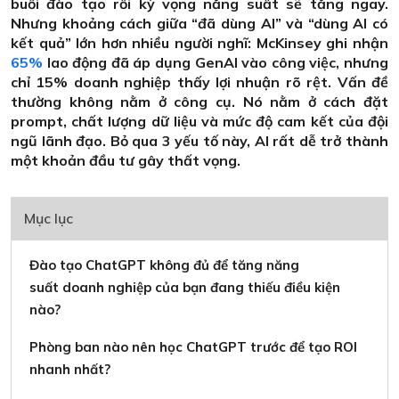
buổi đào tạo rồi kỳ vọng năng suất sẽ tăng ngay.
Nhưng khoảng cách giữa “đã dùng AI” và “dùng AI có
kết quả” lớn hơn nhiều người nghĩ: McKinsey ghi nhận
65%
lao động đã áp dụng GenAI vào công việc, nhưng
chỉ 15% doanh nghiệp thấy lợi nhuận rõ rệt. Vấn đề
thường không nằm ở công cụ. Nó nằm ở cách đặt
prompt, chất lượng dữ liệu và mức độ cam kết của đội
ngũ lãnh đạo. Bỏ qua 3 yếu tố này, AI rất dễ trở thành
một khoản đầu tư gây thất vọng.
Mục lục
Đào tạo ChatGPT không đủ để tăng năng
suất doanh nghiệp của bạn đang thiếu điều kiện
nào?
Phòng ban nào nên học ChatGPT trước để tạo ROI
nhanh nhất?