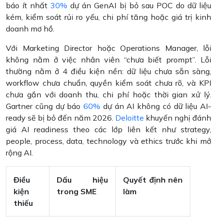
báo ít nhất
30%
dự án GenAI bị bỏ sau POC do dữ liệu
kém, kiểm soát rủi ro yếu, chi phí tăng hoặc giá trị kinh
doanh mơ hồ.
Với Marketing Director hoặc Operations Manager, lỗi
không nằm ở việc nhân viên “chưa biết prompt”. Lỗi
thường nằm ở 4 điều kiện nền: dữ liệu chưa sẵn sàng,
workflow chưa chuẩn, quyền kiểm soát chưa rõ, và KPI
chưa gắn với doanh thu, chi phí hoặc thời gian xử lý.
Gartner cũng dự báo
60%
dự án AI không có dữ liệu AI-
ready sẽ bị bỏ đến năm 2026.
Deloitte
khuyến nghị đánh
giá AI readiness theo các lớp liên kết như strategy,
people, process, data, technology và ethics trước khi mở
rộng AI.
Điều
Dấu hiệu
Quyết định nên
kiện
trong SME
làm
thiếu