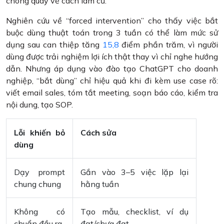
chóng quay về cách làm cũ.
Nghiên cứu về “forced intervention” cho thấy việc bắt
buộc dùng thuật toán trong 3 tuần có thể làm mức sử
dụng sau can thiệp tăng
15,8
điểm phần trăm, vì người
dùng được trải nghiệm lợi ích thật thay vì chỉ nghe hướng
dẫn. Nhưng áp dụng vào đào tạo ChatGPT cho doanh
nghiệp, “bắt dùng” chỉ hiệu quả khi đi kèm use case rõ:
viết email sales, tóm tắt meeting, soạn báo cáo, kiểm tra
nội dung, tạo SOP.
Lỗi khiến bỏ
Cách sửa
dùng
Dạy prompt
Gắn vào 3–5 việc lặp lại
chung chung
hằng tuần
Không có
Tạo mẫu, checklist, ví dụ
chuẩn đầu ra
đạt/chưa đạt