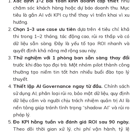
Xác định 1–2 bài toán kinh doanh cấp thiết
như
chăm sóc khách hàng hoặc dự báo doanh thu. Mục
tiêu là gắn AI với KPI cụ thể thay vì triển khai vì xu
hướng.
Chọn 1–3 use case ưu tiên
dựa trên 4 tiêu chí: khả
thi trong 1–2 tháng, tác động cao, rủi ro thấp và có
dữ liệu sẵn sàng. Đây là yếu tố tạo ROI nhanh và
quyết định khả năng mở rộng sau này.
Thử nghiệm với 1 phòng ban sẵn sàng thay đổi
trước khi đào tạo đại trà. Một nhóm pilot thành công
thường tạo niềm tin tốt hơn nhiều buổi đào tạo lý
thuyết.
Thiết lập AI Governance ngay từ đầu.
Chính sách
sử dụng AI, phân loại rủi ro, bảo mật dữ liệu, quy định
dữ liệu cấm và người chịu trách nhiệm quản trị AI là
nền tảng giúp tránh tình trạng “shadow AI” và rủi ro
pháp lý.
Đo KPI hằng tuần và đánh giá ROI sau 90 ngày.
Theo dõi thời gian xử lý, chi phí vận hành, tỷ lệ