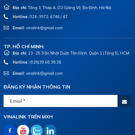
Địa chỉ:
Tầng 3, Tháp A, D2 Giảng Võ, Ba Đình, Hà Nội
Hotline:
024-3972. 6746 / 47
Email:
vinalink@gmail.com
TP. HỒ CHÍ MINH:
Địa chỉ:
23 -25 Trần Nhật Duật, Tân Định, Quận 1 (Tầng 5), HCM
Hotline:
(028)39.68.38.38
Email:
vinalink@gmail.com
ĐĂNG KÝ NHẬN THÔNG TIN
VINALINK TRÊN MXH