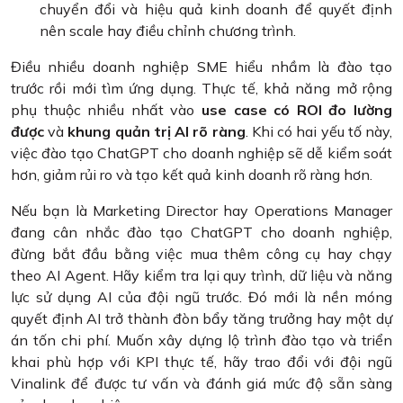
chuyển đổi và hiệu quả kinh doanh để quyết định
nên scale hay điều chỉnh chương trình.
Điều nhiều doanh nghiệp SME hiểu nhầm là đào tạo
trước rồi mới tìm ứng dụng. Thực tế, khả năng mở rộng
phụ thuộc nhiều nhất vào
use case có ROI đo lường
được
và
khung quản trị AI rõ ràng
. Khi có hai yếu tố này,
việc đào tạo ChatGPT cho doanh nghiệp sẽ dễ kiểm soát
hơn, giảm rủi ro và tạo kết quả kinh doanh rõ ràng hơn.
Nếu bạn là Marketing Director hay Operations Manager
đang cân nhắc đào tạo ChatGPT cho doanh nghiệp,
đừng bắt đầu bằng việc mua thêm công cụ hay chạy
theo AI Agent. Hãy kiểm tra lại quy trình, dữ liệu và năng
lực sử dụng AI của đội ngũ trước. Đó mới là nền móng
quyết định AI trở thành đòn bẩy tăng trưởng hay một dự
án tốn chi phí. Muốn xây dựng lộ trình đào tạo và triển
khai phù hợp với KPI thực tế, hãy trao đổi với đội ngũ
Vinalink để được tư vấn và đánh giá mức độ sẵn sàng