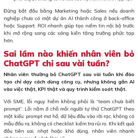
Đừng bắt đầu bằng Marketing hoặc Sales nếu doanh
nghiệp chưa có một dự án AI thành công ở back-office
hoặc Support. ROI nhanh giúp tạo niềm tin nội bộ trước
khi mở rộng sang các sáng kiến tăng trưởng phức tạp
hơn.
Sai lầm nào khiến nhân viên bỏ
ChatGPT chỉ sau vài tuần?
Nhân viên thường bỏ ChatGPT sau vài tuần khi đào
tạo chỉ dạy cách dùng công cụ, nhưng không gắn AI
vào việc thật, KPI thật và quy trình kiểm soát thật.
Với SME, lỗi nguy hiểm không phải là “team chưa biết
prompt”. Lỗi nằm ở chỗ mỗi người tự thử ChatGPT theo
một kiểu: prompt mơ hồ, dữ liệu đầu vào rời rạc, không có
mẫu đầu ra, không có checklist kiểm tra rủi ro. Khi kết quả
đầu tiên sai, nhạt hoặc khó dùng, nhân viên nhanh