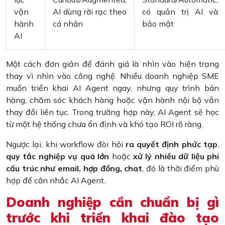
vận
AI dùng rời rạc theo
có quản trị AI và
hành
cá nhân
bảo mật
AI
Một cách đơn giản để đánh giá là nhìn vào hiện trạng
thay vì nhìn vào công nghệ. Nhiều doanh nghiệp SME
muốn triển khai AI Agent ngay, nhưng quy trình bán
hàng, chăm sóc khách hàng hoặc vận hành nội bộ vẫn
thay đổi liên tục. Trong trường hợp này, AI Agent sẽ học
từ một hệ thống chưa ổn định và khó tạo ROI rõ ràng.
Ngược lại, khi workflow đòi hỏi
ra quyết định phức tạp
,
quy tắc nghiệp vụ quá lớn
hoặc
xử lý nhiều dữ liệu phi
cấu trúc như email, hợp đồng, chat
, đó là thời điểm phù
hợp để cân nhắc AI Agent.
Doanh nghiệp cần chuẩn bị gì
trước khi triển khai đào tạo