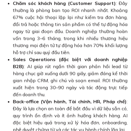
Chăm sóc khách hàng (Customer Support)
: Đây
thường là phòng ban tạo ROI nhanh nhất. Khoảng
67% cuộc hội thoại lặp lại như kiểm tra đơn hàng,
đổi trả hoặc thông tin sản phẩm có thể tự động hóa
ngay từ giai đoạn đầu. Doanh nghiệp thường hoàn
vốn trong 3–6 tháng, trong khi nhiều thương hiệu
thương mại điện tử tự động hóa hơn 70% khối lượng
hỗ trợ chỉ sau quý đầu tiên.
Sales Operations (đặc biệt với doanh nghiệp
B2B)
: AI giúp rút ngắn thời gian phản hồi lead từ
hàng chục giờ xuống dưới 90 giây, giảm đáng kể thời
gian nhập CRM, ghi chú và soạn email. ROI thường
xuất hiện trong 30–90 ngày và tác động trực tiếp
đến doanh thu.
Back-office (Vận hành, Tài chính, HR, Pháp chế)
:
Đây là lựa chọn an toàn để bắt đầu vì dữ liệu sẵn có,
quy trình ổn định và ít ảnh hưởng khách hàng. AI
đặc biệt hiệu quả trong xử lý hóa đơn, onboarding,
phê duyệt chứng từ và các tác vụ hành chính lặp lại.