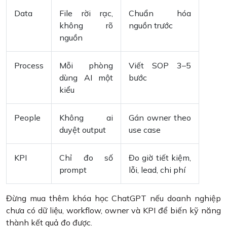
Data
File rời rạc,
Chuẩn hóa
không rõ
nguồn trước
nguồn
Process
Mỗi phòng
Viết SOP 3–5
dùng AI một
bước
kiểu
People
Không ai
Gán owner theo
duyệt output
use case
KPI
Chỉ đo số
Đo giờ tiết kiệm,
prompt
lỗi, lead, chi phí
Đừng mua thêm khóa học ChatGPT nếu doanh nghiệp
chưa có dữ liệu, workflow, owner và KPI để biến kỹ năng
thành kết quả đo được.