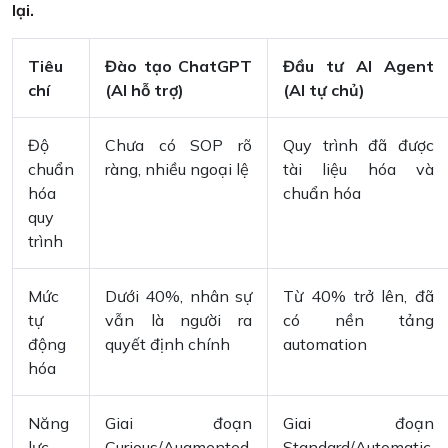
lại.
Tiêu
Đào tạo ChatGPT
Đầu tư AI Agent
chí
(AI hỗ trợ)
(AI tự chủ)
Độ
Chưa có SOP rõ
Quy trình đã được
chuẩn
ràng, nhiều ngoại lệ
tài liệu hóa và
hóa
chuẩn hóa
quy
trình
Mức
Dưới 40%, nhân sự
Từ 40% trở lên, đã
tự
vẫn là người ra
có nền tảng
động
quyết định chính
automation
hóa
Năng
Giai đoạn
Giai đoạn
lực
Curious/Augmented,
Standard/Automatic,