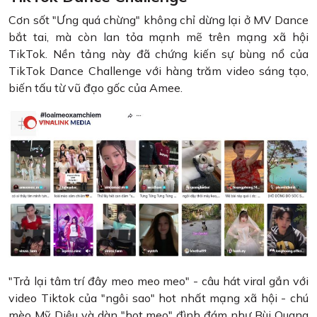
Cơn sốt "Ưng quá chừng" không chỉ dừng lại ở MV Dance
bắt tai, mà còn lan tỏa mạnh mẽ trên mạng xã hội
TikTok. Nền tảng này đã chứng kiến sự bùng nổ của
TikTok Dance Challenge với hàng trăm video sáng tạo,
biến tấu từ vũ đạo gốc của Amee.
"Trả lại tâm trí đây meo meo meo" - câu hát viral gắn với
video Tiktok của "ngôi sao" hot nhất mạng xã hội - chú
mèo Mỹ Diệu và dàn "hot meo" đình đám như Bùi Quang