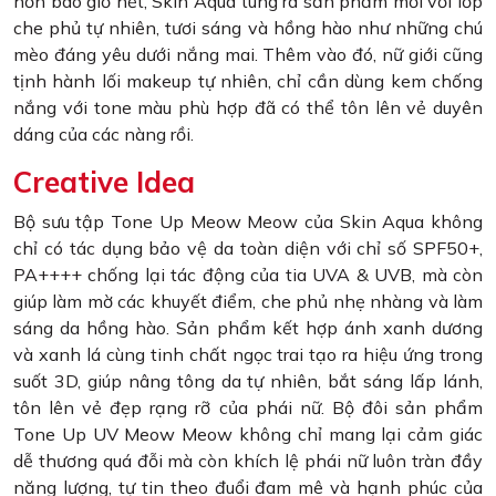
hơn bao giờ hết, Skin Aqua tung ra sản phẩm mới với lớp
che phủ tự nhiên, tươi sáng và hồng hào như những chú
mèo đáng yêu dưới nắng mai. Thêm vào đó, nữ giới cũng
tịnh hành lối makeup tự nhiên, chỉ cần dùng kem chống
nắng với tone màu phù hợp đã có thể tôn lên vẻ duyên
dáng của các nàng rồi.
Creative Idea
Bộ sưu tập Tone Up Meow Meow của Skin Aqua không
chỉ có tác dụng bảo vệ da toàn diện với chỉ số SPF50+,
PA++++ chống lại tác động của tia UVA & UVB, mà còn
giúp làm mờ các khuyết điểm, che phủ nhẹ nhàng và làm
sáng da hồng hào. Sản phẩm kết hợp ánh xanh dương
và xanh lá cùng tinh chất ngọc trai tạo ra hiệu ứng trong
suốt 3D, giúp nâng tông da tự nhiên, bắt sáng lấp lánh,
tôn lên vẻ đẹp rạng rỡ của phái nữ. Bộ đôi sản phẩm
Tone Up UV Meow Meow không chỉ mang lại cảm giác
dễ thương quá đỗi mà còn khích lệ phái nữ luôn tràn đầy
năng lượng, tự tin theo đuổi đam mê và hạnh phúc của