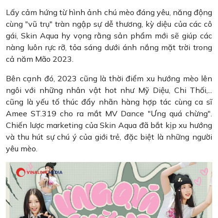
Lấy cảm hứng từ hình ảnh chú mèo đáng yêu, năng động
cùng "vũ trụ" tràn ngập sự dễ thương, kỳ diệu của các cô
gái, Skin Aqua hy vọng rằng sản phẩm mới sẽ giúp các
nàng luôn rực rỡ, tỏa sáng dưới ánh nắng mặt trời trong
cả năm Mão 2023.
Bên cạnh đó, 2023 cũng là thời điểm xu hướng mèo lên
ngôi với những nhân vật hot như Mỹ Diệu, Chi Thối,...
cũng là yếu tố thúc đẩy nhãn hàng hợp tác cùng ca sĩ
Amee ST.319 cho ra mắt MV Dance "Ưng quá chừng".
Chiến lược marketing của Skin Aqua đã bắt kịp xu hướng
và thu hút sự chú ý của giới trẻ, đặc biệt là những người
yêu mèo.