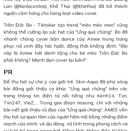
Lan (@lanlacontrai), Khế Thúi (@khethui) đã trở thành
nguồn cảm hứng cho hàng loạt video cover.
Trần Đức Bo - Tiktoker tạo trend "mèo méo meo" cũng
không thể cưỡng lại sức hút của "Ưng quá chừng". Bo đã
nhanh chóng cover bản dance của Amee trong trang
phục nữ sinh đầy hài hước, đồng thời khẳng định: "Bài
này là Amee hát dành tặng cho bé mèo Trần Đức Bo
phải không? Mạnh dạn cover lại luôn!".
PR
Để thu hút sự chú ý của giới trẻ, Skin Aqua đã phủ sóng
bài đăng giới thiệu ca khúc "Ưng quá chừng" trên các
trang thông tin điện tử nổi tiếng như Kenh14, Tiin,
Tiin247, VieZ,... Trong giai đoạn teasing, chỉ với những
bài viết giới thiệu vũ đạo của "Ưng quá chừng", AMEE vẫn
thu hút sự quan tâm của người hâm mộ bằng những điểm
mạnh của mình: vẻ dịu dàng, nữ tính trong phong cách và
sự tươi trẻ trong giọng hát. Đồng thời, thông điệp từ Skin