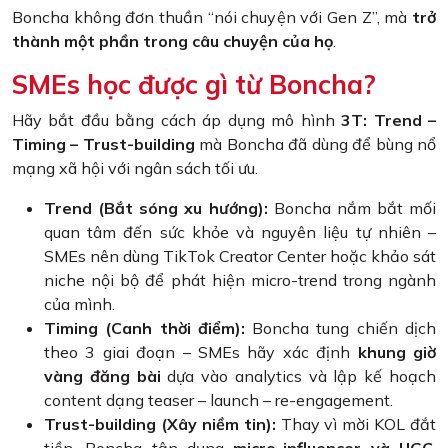
Boncha không đơn thuần “nói chuyện với Gen Z”, mà
trở
thành một phần trong câu chuyện của họ
.
SMEs học được gì từ Boncha?
Hãy bắt đầu bằng cách áp dụng mô hình
3T: Trend –
Timing – Trust-building
mà Boncha đã dùng để bùng nổ
mạng xã hội với ngân sách tối ưu.
Trend (Bắt sóng xu hướng):
Boncha nắm bắt mối
quan tâm đến sức khỏe và nguyên liệu tự nhiên –
SMEs nên dùng TikTok Creator Center hoặc khảo sát
niche nội bộ để phát hiện micro-trend trong ngành
của mình.
Timing (Canh thời điểm):
Boncha tung chiến dịch
theo 3 giai đoạn – SMEs hãy xác định
khung giờ
vàng đăng bài
dựa vào analytics và lập kế hoạch
content dạng teaser – launch – re-engagement.
Trust-building (Xây niềm tin):
Thay vì mời KOL đắt