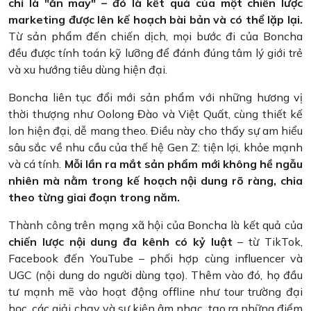
chỉ là "ăn may" – đó là kết quả của một chiến lược
marketing được lên kế hoạch bài bản và có thể lặp lại.
Từ sản phẩm đến chiến dịch, mọi bước đi của Boncha
đều được tính toán kỹ lưỡng để đánh đúng tâm lý giới trẻ
và xu hướng tiêu dùng hiện đại.
Boncha liên tục đổi mới sản phẩm với những hương vị
thời thượng như Oolong Đào và Việt Quất, cùng thiết kế
lon hiện đại, dễ mang theo. Điều này cho thấy sự am hiểu
sâu sắc về nhu cầu của thế hệ Gen Z: tiện lợi, khỏe mạnh
và cá tính.
Mỗi lần ra mắt sản phẩm mới không hề ngẫu
nhiên mà nằm trong kế hoạch nội dung rõ ràng, chia
theo từng giai đoạn trong năm.
Thành công trên mạng xã hội của Boncha là kết quả của
chiến lược nội dung đa kênh có kỷ luật
– từ TikTok,
Facebook đến YouTube – phối hợp cùng influencer và
UGC (nội dung do người dùng tạo). Thêm vào đó, họ đầu
tư mạnh mẽ vào hoạt động offline như tour trường đại
học, các giải chạy và sự kiện âm nhạc, tạo ra những điểm