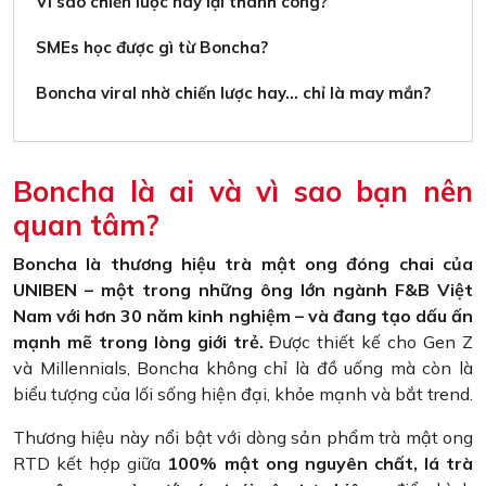
Vì sao chiến lược này lại thành công?
SMEs học được gì từ Boncha?
Boncha viral nhờ chiến lược hay… chỉ là may mắn?
Boncha là ai và vì sao bạn nên
quan tâm?
Boncha là thương hiệu trà mật ong đóng chai của
UNIBEN – một trong những ông lớn ngành F&B Việt
Nam với hơn 30 năm kinh nghiệm – và đang tạo dấu ấn
mạnh mẽ trong lòng giới trẻ.
Được thiết kế cho Gen Z
và Millennials, Boncha không chỉ là đồ uống mà còn là
biểu tượng của lối sống hiện đại, khỏe mạnh và bắt trend.
Thương hiệu này nổi bật với dòng sản phẩm trà mật ong
RTD kết hợp giữa
100% mật ong nguyên chất, lá trà