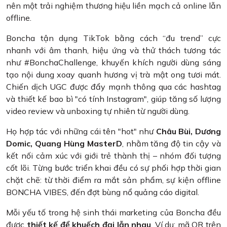
nên một trải nghiệm thương hiệu liền mạch cả online lẫn
offline.
Boncha tận dụng TikTok bằng cách “đu trend” cực
nhanh với âm thanh, hiệu ứng và thử thách tương tác
như #BonchaChallenge, khuyến khích người dùng sáng
tạo nội dung xoay quanh hương vị trà mật ong tươi mát.
Chiến dịch UGC được đẩy mạnh thông qua các hashtag
và thiết kế bao bì "có tính Instagram", giúp tăng số lượng
video review và unboxing tự nhiên từ người dùng.
Họ hợp tác với những cái tên "hot" như
Châu Bùi, Dương
Domic, Quang Hùng MasterD
, nhằm tăng độ tin cậy và
kết nối cảm xúc với giới trẻ thành thị – nhóm đối tượng
cốt lõi. Từng bước triển khai đều có sự phối hợp thời gian
chặt chẽ: từ thời điểm ra mắt sản phẩm, sự kiện offline
BONCHA VIBES, đến đợt bùng nổ quảng cáo digital.
Mỗi yếu tố trong hệ sinh thái marketing của Boncha đều
được
thiết kế để khuếch đại lẫn nhau
. Ví dụ: mã QR trên