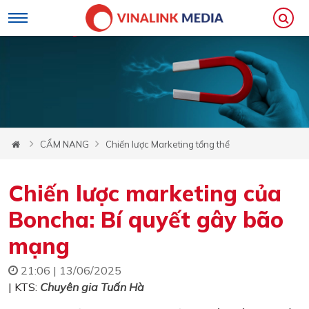
CẨM NANG
Chiến lược Marketing tổng thể
Chiến lược marketing của
Boncha: Bí quyết gây bão
mạng
21:06 | 13/06/2025
| KTS:
Chuyên gia Tuấn Hà