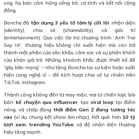
ong, họ bán cảm hứng sống trẻ, cá tính và kết nối cộng
đồng.
Boncha đã
tận dụng 3 yếu tố tâm lý cốt lõi
: nhận diện
(identity), chia sẻ (shareability), và giải trí
(entertainment). Qua việc tài trợ chương trình “Anh Trai
Say Hi”, thương hiệu không chỉ xuất hiện mà còn trở
thành một phần của sân khấu, cảm xúc và sự phấn khích
của khán giả trẻ. Những khoảnh khắc được thiết kế để
“gây bão mạng” – như tặng Boncha tại sự kiện hoặc xuất
hiện cùng nghệ sĩ – đã kích hoạt chia sẻ tự nhiên trên
TikTok, Instagram.
Thành công không đến từ may mắn, mà từ chiến lược bài
bản:
kể chuyện qua influencer
, tạo
viral loop
tại điểm
nóng, và chớp đúng
thời điểm Gen Z đang tương tác
cao
(ví dụ: chung kết show âm nhạc). Kết quả: hơn
10 tỷ
lượt xem
,
trending YouTube
, và độ nhận diện thương
hiệu tăng mạnh.