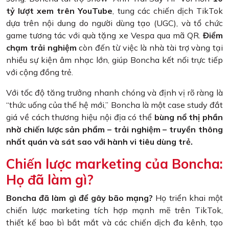
tỷ lượt xem trên YouTube
, tung các chiến dịch TikTok
dựa trên nội dung do người dùng tạo (UGC), và tổ chức
game tương tác với quà tặng xe Vespa qua mã QR.
Điểm
chạm trải nghiệm
còn đến từ việc là nhà tài trợ vàng tại
nhiều sự kiện âm nhạc lớn, giúp Boncha kết nối trực tiếp
với cộng đồng trẻ.
Với tốc độ tăng trưởng nhanh chóng và định vị rõ ràng là
“thức uống của thế hệ mới,” Boncha là một case study đắt
giá về cách thương hiệu nội địa có thể
bùng nổ thị phần
nhờ chiến lược sản phẩm – trải nghiệm – truyền thông
nhất quán và sát sao với hành vi tiêu dùng trẻ.
Chiến lược marketing của Boncha:
Họ đã làm gì?
Boncha đã làm gì để gây bão mạng?
Họ triển khai một
chiến lược marketing tích hợp mạnh mẽ trên TikTok,
thiết kế bao bì bắt mắt và các chiến dịch đa kênh, tạo