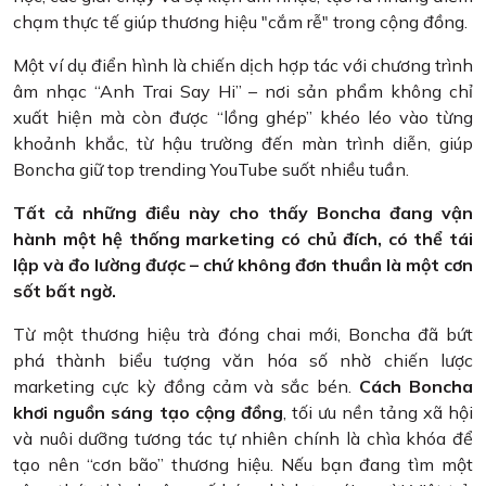
chạm thực tế giúp thương hiệu "cắm rễ" trong cộng đồng.
Một ví dụ điển hình là chiến dịch hợp tác với chương trình
âm nhạc “Anh Trai Say Hi” – nơi sản phẩm không chỉ
xuất hiện mà còn được “lồng ghép” khéo léo vào từng
khoảnh khắc, từ hậu trường đến màn trình diễn, giúp
Boncha giữ top trending YouTube suốt nhiều tuần.
Tất cả những điều này cho thấy Boncha đang vận
hành một hệ thống marketing có chủ đích, có thể tái
lập và đo lường được – chứ không đơn thuần là một cơn
sốt bất ngờ.
Từ một thương hiệu trà đóng chai mới, Boncha đã bứt
phá thành biểu tượng văn hóa số nhờ chiến lược
marketing cực kỳ đồng cảm và sắc bén.
Cách Boncha
khơi nguồn sáng tạo cộng đồng
, tối ưu nền tảng xã hội
và nuôi dưỡng tương tác tự nhiên chính là chìa khóa để
tạo nên “cơn bão” thương hiệu. Nếu bạn đang tìm một