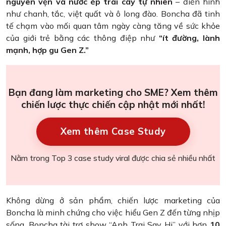
nguyên vẹn và nước ép trái cây tự nhiên
– điển hình
như chanh, tắc, việt quất và ô long đào. Boncha đã tinh
tế chạm vào mối quan tâm ngày càng tăng về sức khỏe
của giới trẻ bằng các thông điệp như
“ít đường, lành
mạnh, hợp gu Gen Z.”
Bạn đang làm marketing cho SME? Xem thêm
chiến lược thực chiến cập nhật mới nhất!
Xem thêm Case Study
Nằm trong Top 3 case study viral được chia sẻ nhiều nhất
Không dừng ở sản phẩm, chiến lược marketing của
Boncha là minh chứng cho việc hiểu Gen Z đến từng nhịp
sống. Boncha tài trợ show “Anh Trai Say Hi” với hơn
10