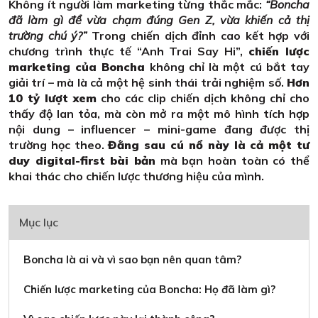
Không ít người làm marketing từng thắc mắc:
“Boncha
đã làm gì để vừa chạm đúng Gen Z, vừa khiến cả thị
trường chú ý?”
Trong chiến dịch đỉnh cao kết hợp với
chương trình thực tế “Anh Trai Say Hi”,
chiến lược
marketing của Boncha
không chỉ là một cú bắt tay
giải trí – mà là cả một hệ sinh thái trải nghiệm số.
Hơn
10 tỷ lượt xem
cho các clip chiến dịch không chỉ cho
thấy độ lan tỏa, mà còn mở ra một mô hình tích hợp
nội dung – influencer – mini-game đang được thị
trường học theo.
Đằng sau cú nổ này là cả một tư
duy digital-first bài bản
mà bạn hoàn toàn có thể
khai thác cho chiến lược thương hiệu của mình.
Mục lục
Boncha là ai và vì sao bạn nên quan tâm?
Chiến lược marketing của Boncha: Họ đã làm gì?