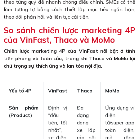
theo từng quý để nhanh chóng điều chỉnh. SMEs có thể
làm tương tự bằng cách thiết lập mục tiêu ngắn hạn,
theo dõi phản hồi, và liên tục cải tiến.
So sánh chiến lược marketing 4P
của VinFast, Thaco và MoMo
Chiến lược marketing 4P của VinFast nổi bật ở tính
tiên phong và toàn cầu, trong khi Thaco và MoMo lại
chú trọng sự thích ứng và lan tỏa nội địa.
Yếu tố 4P
VinFast
Thaco
MoMo
Sản phẩm
Định vị
Đa
Ứng dụng ví
(Product)
“đầu
dạng
điện
tiên, tốt
dòng
tử/super app
nhất”,
xe, lắp
toàn diện,
xe điện,
ráp nội
mở rộng