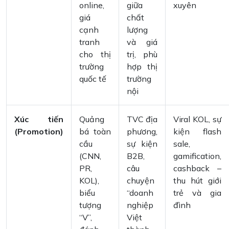
online,
giữa
xuyên
giá
chất
cạnh
lượng
tranh
và giá
cho thị
trị, phù
trường
hợp thị
quốc tế
trường
nội
Xúc tiến
Quảng
TVC địa
Viral KOL, sự
(Promotion)
bá toàn
phương,
kiện flash
cầu
sự kiện
sale,
(CNN,
B2B,
gamification,
PR,
câu
cashback –
KOL),
chuyện
thu hút giới
biểu
“doanh
trẻ và gia
tượng
nghiệp
đình
“V”,
Việt