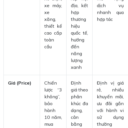
xe máy,
địa, kết
dịch vụ
xe
hợp
nhanh qua
xăng,
thương
hợp tác
thiết kế
hiệu
cao cấp
quốc tế,
toàn
hướng
cầu
đến
năng
lượng
xanh
Giá (Price)
Chiến
Định
Định vị giá
lược “3
giá theo
rẻ, nhiều
không”,
phân
khuyến mãi,
bảo
khúc đa
ưu đãi gắn
hành
dạng,
với hành vi
10 năm,
cân
sử dụng
mua
bằng
thường