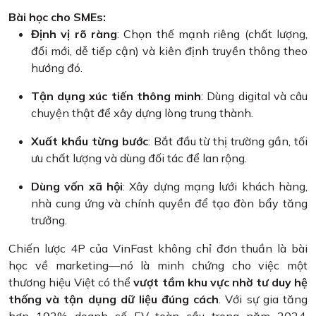
Bài học cho SMEs:
Định vị rõ ràng
: Chọn thế mạnh riêng (chất lượng,
đổi mới, dễ tiếp cận) và kiên định truyền thông theo
hướng đó.
Tận dụng xúc tiến thông minh
: Dùng digital và câu
chuyện thật để xây dựng lòng trung thành.
Xuất khẩu từng bước
: Bắt đầu từ thị trường gần, tối
ưu chất lượng và dùng đối tác để lan rộng.
Dùng vốn xã hội
: Xây dựng mạng lưới khách hàng,
nhà cung ứng và chính quyền để tạo đòn bẩy tăng
trưởng.
Chiến lược 4P của VinFast không chỉ đơn thuần là bài
học về marketing—nó là minh chứng cho việc một
thương hiệu Việt có thể
vượt tầm khu vực nhờ tư duy hệ
thống và tận dụng dữ liệu đúng cách
. Với sự gia tăng
hơn 192% doanh số EV toàn cầu trong năm 2024,