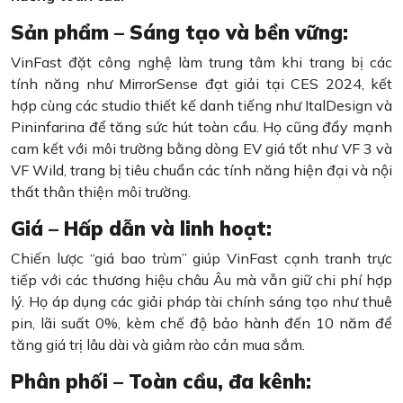
Sản phẩm – Sáng tạo và bền vững:
VinFast đặt công nghệ làm trung tâm khi trang bị các
tính năng như MirrorSense đạt giải tại CES 2024, kết
hợp cùng các studio thiết kế danh tiếng như ItalDesign và
Pininfarina để tăng sức hút toàn cầu. Họ cũng đẩy mạnh
cam kết với môi trường bằng dòng EV giá tốt như VF 3 và
VF Wild, trang bị tiêu chuẩn các tính năng hiện đại và nội
thất thân thiện môi trường.
Giá – Hấp dẫn và linh hoạt:
Chiến lược “giá bao trùm” giúp VinFast cạnh tranh trực
tiếp với các thương hiệu châu Âu mà vẫn giữ chi phí hợp
lý. Họ áp dụng các giải pháp tài chính sáng tạo như thuê
pin, lãi suất 0%, kèm chế độ bảo hành đến 10 năm để
tăng giá trị lâu dài và giảm rào cản mua sắm.
Phân phối – Toàn cầu, đa kênh: