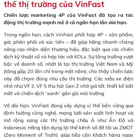
thế thị trường của VinFast
Chiến lược marketing 4P của VinFast đã tạo ra tác
động thị trường mạnh mẽ ở cả ngắn hạn lẫn dài hạn.
Trong ngắn hạn, cách VinFast phối hợp 4P – sản phẩm,
giá, phân phối và xúc tiến – đã giúp hãng nhanh chóng
nâng cao nhận diện thương hiệu, đặc biệt qua các chiến
dịch kỹ thuật số và hợp tác với KOLs. Sự tăng trưởng vượt
bậc về doanh số, nhất là tại thị trường Việt Nam và Mỹ
(tăng gấp 20 lần chỉ trong một năm), cho thấy chiến lược
này đã chạm đúng nhu cầu thị trường. Các mẫu xe điện
nhỏ như VF 3, VF 5 thu hút Gen Z nhờ giá tốt, thiết kế bắt
mắt và chiến dịch “xanh” gần gũi môi trường.
Về dài hạn, VinFast đang xây dựng vị thế bền vững qua
định hướng công nghệ, mạng lưới sản xuất linh hoạt và
mở rộng sang các thị trường châu Á như Ấn Độ và
Indonesia. Hãng tận dụng lợi thế kênh số để tối ưu ZMOT
(Zero Moment of Truth), giúp tiếp cận khách hàng ngay