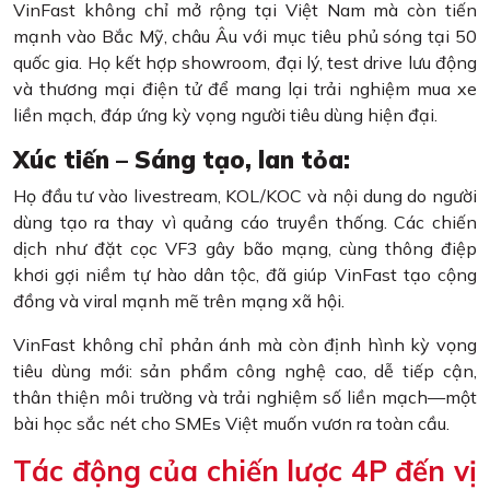
VinFast không chỉ mở rộng tại Việt Nam mà còn tiến
mạnh vào Bắc Mỹ, châu Âu với mục tiêu phủ sóng tại 50
quốc gia. Họ kết hợp showroom, đại lý, test drive lưu động
và thương mại điện tử để mang lại trải nghiệm mua xe
liền mạch, đáp ứng kỳ vọng người tiêu dùng hiện đại.
Xúc tiến – Sáng tạo, lan tỏa:
Họ đầu tư vào livestream, KOL/KOC và nội dung do người
dùng tạo ra thay vì quảng cáo truyền thống. Các chiến
dịch như đặt cọc VF3 gây bão mạng, cùng thông điệp
khơi gợi niềm tự hào dân tộc, đã giúp VinFast tạo cộng
đồng và viral mạnh mẽ trên mạng xã hội.
VinFast không chỉ phản ánh mà còn định hình kỳ vọng
tiêu dùng mới: sản phẩm công nghệ cao, dễ tiếp cận,
thân thiện môi trường và trải nghiệm số liền mạch—một
bài học sắc nét cho SMEs Việt muốn vươn ra toàn cầu.
Tác động của chiến lược 4P đến vị