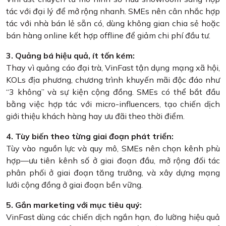
tác với đại lý để mở rộng nhanh. SMEs nên cân nhắc hợp
tác với nhà bán lẻ sẵn có, dùng không gian chia sẻ hoặc
bán hàng online kết hợp offline để giảm chi phí đầu tư.
3. Quảng bá hiệu quả, ít tốn kém:
Thay vì quảng cáo đại trà, VinFast tận dụng mạng xã hội,
KOLs địa phương, chương trình khuyến mãi độc đáo như
“3 không” và sự kiện cộng đồng. SMEs có thể bắt đầu
bằng việc hợp tác với micro-influencers, tạo chiến dịch
giới thiệu khách hàng hay ưu đãi theo thời điểm.
4. Tùy biến theo từng giai đoạn phát triển:
Tùy vào nguồn lực và quy mô, SMEs nên chọn kênh phù
hợp—ưu tiên kênh số ở giai đoạn đầu, mở rộng đối tác
phân phối ở giai đoạn tăng trưởng, và xây dựng mạng
lưới cộng đồng ở giai đoạn bền vững.
5. Gắn marketing với mục tiêu quý:
VinFast dùng các chiến dịch ngắn hạn, đo lường hiệu quả