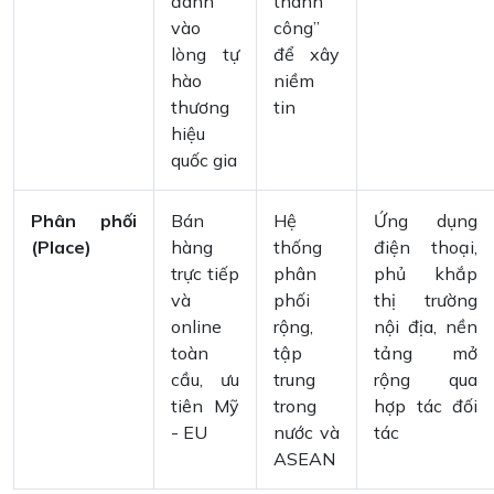
đánh
thành
vào
công”
lòng tự
để xây
hào
niềm
thương
tin
hiệu
quốc gia
Phân phối
Bán
Hệ
Ứng dụng
(Place)
hàng
thống
điện thoại,
trực tiếp
phân
phủ khắp
và
phối
thị trường
online
rộng,
nội địa, nền
toàn
tập
tảng mở
cầu, ưu
trung
rộng qua
tiên Mỹ
trong
hợp tác đối
- EU
nước và
tác
ASEAN