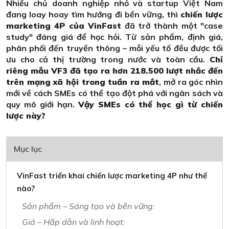
Nhiều chủ doanh nghiệp nhỏ và startup Việt Nam
đang loay hoay tìm hướng đi bền vững, thì
chiến lược
marketing 4P của VinFast
đã trở thành một "case
study" đáng giá để học hỏi. Từ sản phẩm, định giá,
phân phối đến truyền thông – mỗi yếu tố đều được tối
ưu cho cả thị trường trong nước và toàn cầu.
Chỉ
riêng mẫu VF3 đã tạo ra hơn 218.500 lượt nhắc đến
trên mạng xã hội trong tuần ra mắt
, mở ra góc nhìn
mới về cách SMEs có thể tạo đột phá với ngân sách và
quy mô giới hạn.
Vậy SMEs có thể học gì từ chiến
lược này?
Mục lục
VinFast triển khai chiến lược marketing 4P như thế
nào?
Sản phẩm – Sáng tạo và bền vững:
Giá – Hấp dẫn và linh hoạt: