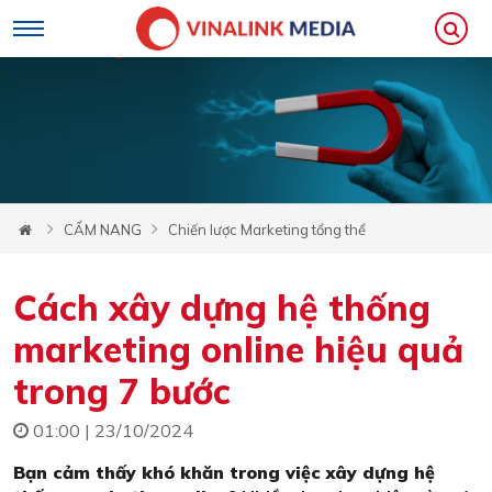
CẨM NANG
Chiến lược Marketing tổng thể
Cách xây dựng hệ thống
marketing online hiệu quả
trong 7 bước
01:00 | 23/10/2024
Bạn cảm thấy khó khăn trong việc xây dựng hệ