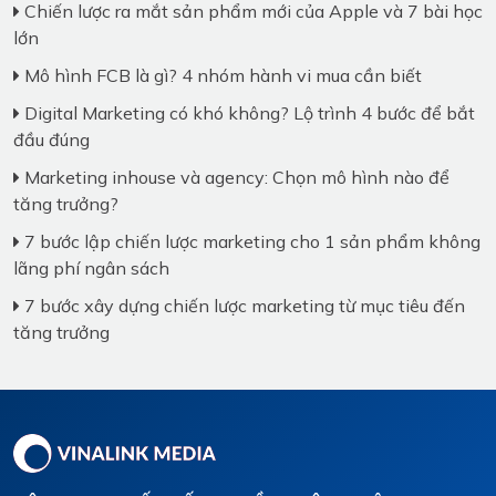
Chiến lược ra mắt sản phẩm mới của Apple và 7 bài học
lớn
Mô hình FCB là gì? 4 nhóm hành vi mua cần biết
Digital Marketing có khó không? Lộ trình 4 bước để bắt
đầu đúng
Marketing inhouse và agency: Chọn mô hình nào để
tăng trưởng?
7 bước lập chiến lược marketing cho 1 sản phẩm không
lãng phí ngân sách
7 bước xây dựng chiến lược marketing từ mục tiêu đến
tăng trưởng