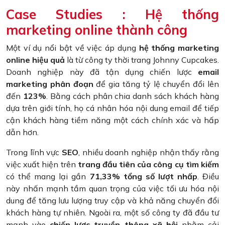
Case Studies : Hệ thống
marketing online thành công
Một ví dụ nổi bật về việc áp dụng
hệ thống marketing
online hiệu quả
là từ công ty thời trang Johnny Cupcakes.
Doanh nghiệp này đã tận dụng chiến lược
email
marketing phân đoạn
để gia tăng tỷ lệ chuyển đổi lên
đến
123%
. Bằng cách phân chia danh sách khách hàng
dựa trên giới tính, họ cá nhân hóa nội dung email để tiếp
cận khách hàng tiềm năng một cách chính xác và hấp
dẫn hơn.
Trong lĩnh vực
SEO
, nhiều doanh nghiệp nhận thấy rằng
việc xuất hiện trên
trang đầu tiên của công cụ tìm kiếm
có thể mang lại gần
71,33% tổng số lượt nhấp
. Điều
này nhấn mạnh tầm quan trọng của việc tối ưu hóa nội
dung để tăng lưu lượng truy cập và khả năng chuyển đổi
khách hàng tự nhiên. Ngoài ra, một số công ty đã đầu tư
mạnh vào
chiến lược truyền thông xã hội
nhằm cải