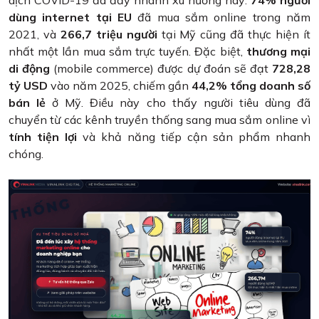
dịch COVID-19 đã đẩy nhanh xu hướng này:
74% người
dùng internet tại EU
đã mua sắm online trong năm
2021, và
266,7 triệu người
tại Mỹ cũng đã thực hiện ít
nhất một lần mua sắm trực tuyến. Đặc biệt,
thương mại
di động
(mobile commerce) được dự đoán sẽ đạt
728,28
tỷ USD
vào năm 2025, chiếm gần
44,2% tổng doanh số
bán lẻ
ở Mỹ. Điều này cho thấy người tiêu dùng đã
chuyển từ các kênh truyền thống sang mua sắm online vì
tính tiện lợi
và khả năng tiếp cận sản phẩm nhanh
chóng.