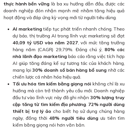
thực hành bền vững
là ba xu hướng dẫn đầu, được các
doanh nghiệp đón nhận mạnh mẽ nhằm tăng hiệu quả
hoạt động và đáp ứng kỳ vọng mới từ người tiêu dùng.
AI marketing
tiếp tục phát triển nhanh chóng. Theo
dự báo, thị trường AI trong lĩnh vực marketing sẽ đạt
40,09 tỷ USD vào năm 2027
, với mức tăng trưởng
hàng năm (CAGR) 29,79%. Đáng chú ý,
80% các
nhà lãnh đạo marketing
báo cáo rằng việc tích hợp
AI giúp tăng đáng kể sự tương tác của khách hàng,
mang lại
30% doanh số bán hàng bổ sung
nhờ các
chiến lược cá nhân hóa hiệu quả.
Tối ưu hóa tìm kiếm bằng giọng nói
không chỉ là xu
hướng mà còn trở thành yêu cầu mới. Doanh nghiệp
đầu tư vào lĩnh vực này đã ghi nhận
30% lượng truy
cập tăng từ tìm kiếm địa phương
.
72% người dùng
thiết bị trợ lý ảo
cho biết họ sử dụng chúng hàng
ngày, đồng thời
48% người tiêu dùng
ưu tiên tìm
kiếm bằng giọng nói hơn văn bản.