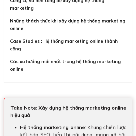
Công cụ và nền tảng để xây dựng hệ thống
marketing
Những thách thức khi xây dựng hệ thống marketing
online
Case Studies : Hệ thống marketing online thành
công
Các xu hướng mới nhất trong hệ thống marketing
online
Take Note: Xây dựng hệ thống marketing online
hiệu quả
Hệ thống marketing online
: Khung chiến lược
kết hợp SEO, tiếp thị nội dung, mạng xã hội,