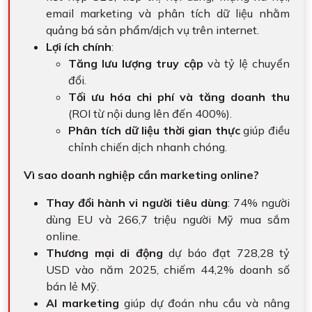
email marketing và phân tích dữ liệu nhằm
quảng bá sản phẩm/dịch vụ trên internet.
Lợi ích chính
:
Tăng lưu lượng truy cập
và tỷ lệ chuyển
đổi.
Tối ưu hóa chi phí và tăng doanh thu
(ROI từ nội dung lên đến 400%).
Phân tích dữ liệu thời gian thực
giúp điều
chỉnh chiến dịch nhanh chóng.
Vì sao doanh nghiệp cần marketing online?
Thay đổi hành vi người tiêu dùng
: 74% người
dùng EU và 266,7 triệu người Mỹ mua sắm
online.
Thương mại di động
dự báo đạt 728,28 tỷ
USD vào năm 2025, chiếm 44,2% doanh số
bán lẻ Mỹ.
AI marketing
giúp dự đoán nhu cầu và nâng