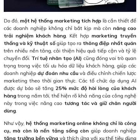
Do đó,
một hệ thống marketing tích hợp
là cần thiết để
các doanh nghiệp không chỉ bắt kịp mà còn
nâng cao
trải nghiệm khách hàng
. Kết hợp
marketing truyền
thống và kỹ thuật số
giúp tạo ra
thông điệp nhất quán
trên nhiều nền tảng, cải thiện hiệu quả tiếp cận và tỷ lệ
chuyển đổi.
Trí tuệ nhân tạo (AI)
cũng đóng vai trò quan
trọng trong việc tối ưu hóa dữ liệu khách hàng, giúp các
doanh nghiệp
dự đoán nhu cầu
và điều chỉnh chiến lược
marketing theo thời gian thực. Các tổ chức áp dụng AI
được dự báo sẽ tăng
25% mức độ hài lòng của khách
hàng
trong năm tới, thể hiện rõ khả năng của công nghệ
này trong việc nâng cao
tương tác và giữ chân người
dùng
.
Như vậy,
hệ thống marketing online không chỉ là công
cụ, mà còn là nền tảng sống còn
giúp doanh nghiệp
tăng trưởng bền vững
và thích ứng với xu thế tiêu dùng