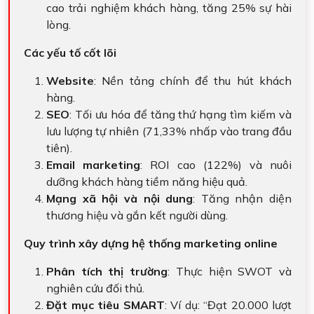
cao trải nghiệm khách hàng, tăng 25% sự hài
lòng.
Các yếu tố cốt lõi
Website
: Nền tảng chính để thu hút khách
hàng.
SEO
: Tối ưu hóa để tăng thứ hạng tìm kiếm và
lưu lượng tự nhiên (71,33% nhấp vào trang đầu
tiên).
Email marketing
: ROI cao (122%) và nuôi
dưỡng khách hàng tiềm năng hiệu quả.
Mạng xã hội và nội dung
: Tăng nhận diện
thương hiệu và gắn kết người dùng.
Quy trình xây dựng hệ thống marketing online
Phân tích thị trường
: Thực hiện SWOT và
nghiên cứu đối thủ.
Đặt mục tiêu SMART
: Ví dụ: “Đạt 20.000 lượt