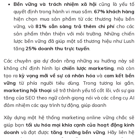
Bền vững và trách nhiệm xã hội
cũng là yếu tố
quyết định trong hành vi mua sắm.
67% khách hàng
hiện chọn mua sản phẩm từ các thương hiệu bền
vững, và
81% sẵn sàng trả thêm chi phí
cho các
sản phẩm thân thiện với môi trường. Những chiến
lược bền vững đã giúp một số thương hiệu như Lush
tăng
25% doanh thu trực tuyến
.
Các chuyên gia dự đoán rằng những xu hướng này sẽ
không chỉ định hình lại
chiến lược marketing
, mà còn
tạo ra
kỳ vọng mới về sự cá nhân hóa
và
cam kết bền
vững
từ phía người tiêu dùng. Trong tương lai gần,
marketing hội thoại
sẽ trở thành yếu tố cốt lõi, với sự gia
tăng của SEO theo ngữ cảnh giọng nói và các công cụ AI
đảm nhiệm các quy trình tự động, giúp doanh
Xây dựng một hệ thống marketing online vững chắc sẽ
giúp bạn
tối ưu hóa mọi khía cạnh của hoạt động kinh
doanh
và đạt được
tăng trưởng bền vững
. Hãy liên hệ