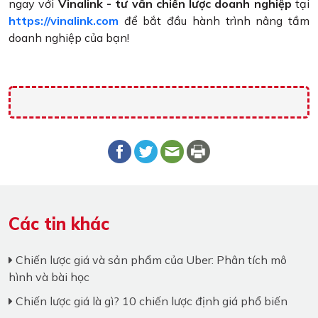
ngay với
Vinalink - tư vấn chiến lược doanh nghiệp
tại
https://vinalink.com
để bắt đầu hành trình nâng tầm
doanh nghiệp của bạn!
Các tin khác
Chiến lược giá và sản phẩm của Uber: Phân tích mô
hình và bài học
Chiến lược giá là gì? 10 chiến lược định giá phổ biến