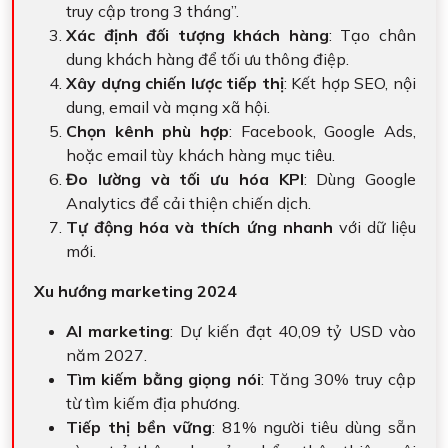
truy cập trong 3 tháng”.
Xác định đối tượng khách hàng
: Tạo chân
dung khách hàng để tối ưu thông điệp.
Xây dựng chiến lược tiếp thị
: Kết hợp SEO, nội
dung, email và mạng xã hội.
Chọn kênh phù hợp
: Facebook, Google Ads,
hoặc email tùy khách hàng mục tiêu.
Đo lường và tối ưu hóa KPI
: Dùng Google
Analytics để cải thiện chiến dịch.
Tự động hóa và thích ứng nhanh
với dữ liệu
mới.
Xu hướng marketing 2024
AI marketing
: Dự kiến đạt 40,09 tỷ USD vào
năm 2027.
Tìm kiếm bằng giọng nói
: Tăng 30% truy cập
từ tìm kiếm địa phương.
Tiếp thị bền vững
: 81% người tiêu dùng sẵn