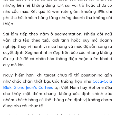
những liên hệ không đúng ICP, sai vai trò hoặc chưa có
nhu cầu mua. Kết quả là win rate giảm khoảng 9%, chi
phí thu hút khách hàng tăng nhưng doanh thu không cải
thiện.
Sai lầm tiếp theo nằm ở segmentation. Nhiều đội ngũ
vẫn chia tệp theo tuổi, giới tính hoặc quy mô doanh
nghiệp thay vì hành vi mua hàng và mức độ sẵn sàng ra
quyết định. Segment nhìn đẹp trên báo cáo nhưng không
đủ cụ thể để cá nhân hóa thông điệp hoặc triển khai ở
quy mô lớn.
Nguy hiểm hơn, khi target chưa rõ thì positioning gần
như chắc chắn thất bại. Các trường hợp như
Coca-Cola
Blak
,
Gloria Jean's Coffees
tại Việt Nam hay Bphone đều
cho thấy một điểm chung: không xác định chính xác
nhóm khách hàng có thể thắng nên định vị không chạm
đúng nhu cầu thực tế.