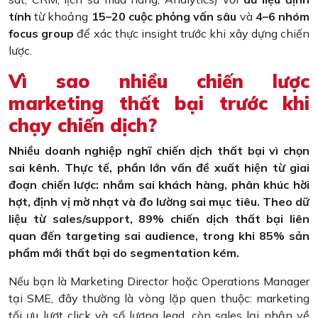
tính
từ khoảng
15–20 cuộc phỏng vấn sâu
và
4–6 nhóm
focus group
để xác thực insight trước khi xây dựng chiến
lược.
Vì sao nhiều chiến lược
marketing thất bại trước khi
chạy chiến dịch?
Nhiều doanh nghiệp nghĩ chiến dịch thất bại vì chọn
sai kênh. Thực tế, phần lớn vấn đề xuất hiện từ giai
đoạn chiến lược: nhắm sai khách hàng, phân khúc hời
hợt, định vị mờ nhạt và đo lường sai mục tiêu. Theo dữ
liệu từ sales/support, 89% chiến dịch thất bại liên
quan đến targeting sai audience, trong khi 85% sản
phẩm mới thất bại do segmentation kém.
Nếu bạn là Marketing Director hoặc Operations Manager
tại SME, đây thường là vòng lặp quen thuộc: marketing
tối ưu lượt click và số lượng lead, còn sales lại nhận về