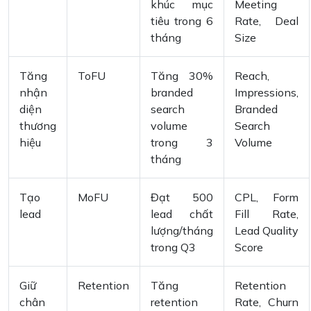
khúc mục
Meeting
tiêu trong 6
Rate, Deal
tháng
Size
Tăng
ToFU
Tăng 30%
Reach,
nhận
branded
Impressions,
diện
search
Branded
thương
volume
Search
hiệu
trong 3
Volume
tháng
Tạo
MoFU
Đạt 500
CPL, Form
lead
lead chất
Fill Rate,
lượng/tháng
Lead Quality
trong Q3
Score
Giữ
Retention
Tăng
Retention
chân
retention
Rate, Churn