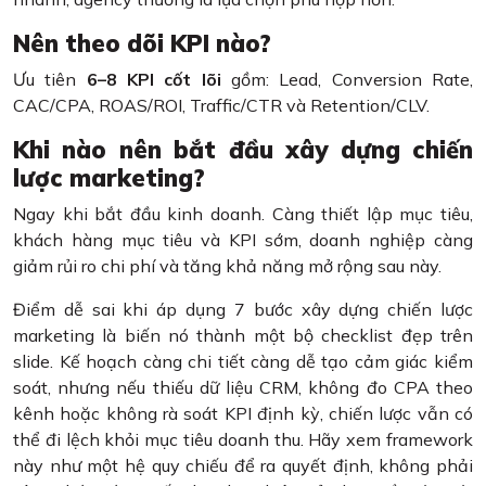
Nên theo dõi KPI nào?
Ưu tiên
6–8 KPI cốt lõi
gồm: Lead, Conversion Rate,
CAC/CPA, ROAS/ROI, Traffic/CTR và Retention/CLV.
Khi nào nên bắt đầu xây dựng chiến
lược marketing?
Ngay khi bắt đầu kinh doanh. Càng thiết lập mục tiêu,
khách hàng mục tiêu và KPI sớm, doanh nghiệp càng
giảm rủi ro chi phí và tăng khả năng mở rộng sau này.
Điểm dễ sai khi áp dụng 7 bước xây dựng chiến lược
marketing là biến nó thành một bộ checklist đẹp trên
slide. Kế hoạch càng chi tiết càng dễ tạo cảm giác kiểm
soát, nhưng nếu thiếu dữ liệu CRM, không đo CPA theo
kênh hoặc không rà soát KPI định kỳ, chiến lược vẫn có
thể đi lệch khỏi mục tiêu doanh thu. Hãy xem framework
này như một hệ quy chiếu để ra quyết định, không phải