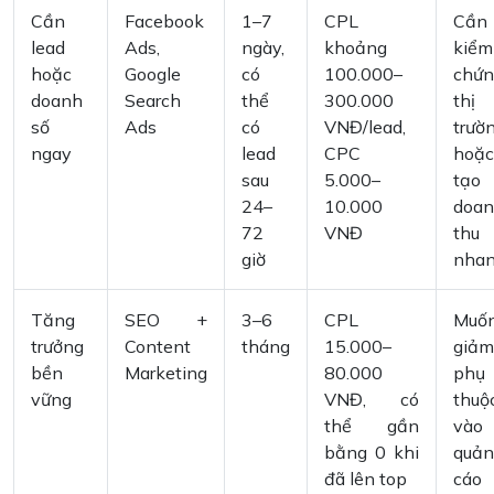
Cần
Facebook
1–7
CPL
Cần
lead
Ads,
ngày,
khoảng
kiểm
hoặc
Google
có
100.000–
chứn
doanh
Search
thể
300.000
thị
số
Ads
có
VNĐ/lead,
trườ
ngay
lead
CPC
hoặc
sau
5.000–
tạo
24–
10.000
doa
72
VNĐ
thu
giờ
nha
Tăng
SEO +
3–6
CPL
Muố
trưởng
Content
tháng
15.000–
giảm
bền
Marketing
80.000
phụ
vững
VNĐ, có
thuộ
thể gần
vào
bằng 0 khi
quản
đã lên top
cáo