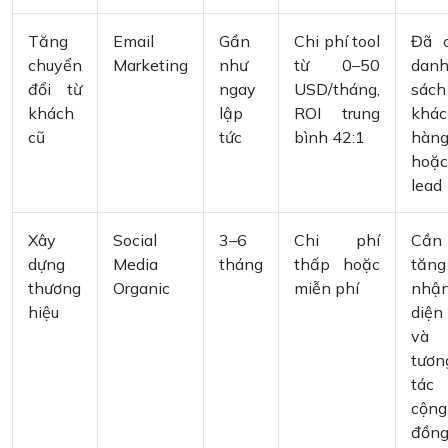
Tăng
Email
Gần
Chi phí tool
Đã 
chuyển
Marketing
như
từ 0–50
dan
đổi từ
ngay
USD/tháng,
sách
khách
lập
ROI trung
khác
cũ
tức
bình 42:1
hàn
hoặc
lead
Xây
Social
3–6
Chi phí
Cần
dựng
Media
tháng
thấp hoặc
tăng
thương
Organic
miễn phí
nhậ
hiệu
diện
và
tươn
tác
cộng
đồn