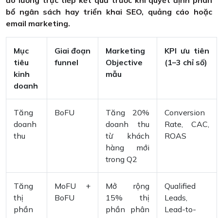
đo lường trực tiếp kết quả trước khi quyết định phân
bổ ngân sách hay triển khai SEO, quảng cáo hoặc
email marketing.
Mục
Giai đoạn
Marketing
KPI ưu tiên
tiêu
funnel
Objective
(1–3 chỉ số)
kinh
mẫu
doanh
Tăng
BoFU
Tăng 20%
Conversion
doanh
doanh thu
Rate, CAC,
thu
từ khách
ROAS
hàng mới
trong Q2
Tăng
MoFU +
Mở rộng
Qualified
thị
BoFU
15% thị
Leads,
phần
phần phân
Lead-to-