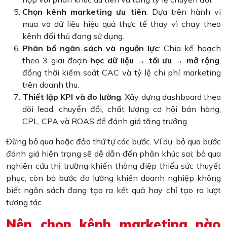
Chọn kênh marketing ưu tiên
: Dựa trên hành vi
mua và dữ liệu hiệu quả thực tế thay vì chạy theo
kênh đối thủ đang sử dụng.
Phân bổ ngân sách và nguồn lực
: Chia kế hoạch
theo 3 giai đoạn
học dữ liệu → tối ưu → mở rộng
,
đồng thời kiểm soát CAC và tỷ lệ chi phí marketing
trên doanh thu.
Thiết lập KPI và đo lường
: Xây dựng dashboard theo
dõi lead, chuyển đổi, chất lượng cơ hội bán hàng,
CPL, CPA và ROAS để đánh giá tăng trưởng.
Đừng bỏ qua hoặc đảo thứ tự các bước. Ví dụ, bỏ qua bước
đánh giá hiện trạng sẽ dễ dẫn đến phân khúc sai; bỏ qua
nghiên cứu thị trường khiến thông điệp thiếu sức thuyết
phục; còn bỏ bước đo lường khiến doanh nghiệp không
biết ngân sách đang tạo ra kết quả hay chỉ tạo ra lượt
tương tác.
Nên chọn kênh marketing nào