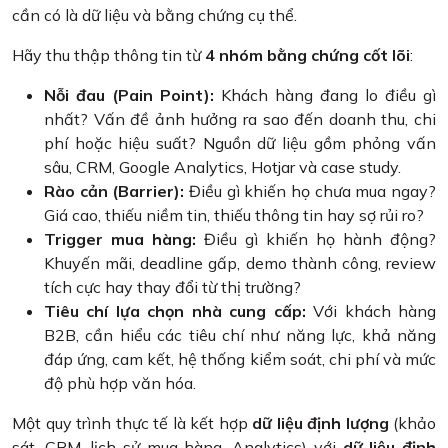
cần có là dữ liệu và bằng chứng cụ thể.
Hãy thu thập thông tin từ
4 nhóm bằng chứng cốt lõi
:
Nỗi đau (Pain Point):
Khách hàng đang lo điều gì
nhất? Vấn đề ảnh hưởng ra sao đến doanh thu, chi
phí hoặc hiệu suất? Nguồn dữ liệu gồm phỏng vấn
sâu, CRM, Google Analytics, Hotjar và case study.
Rào cản (Barrier):
Điều gì khiến họ chưa mua ngay?
Giá cao, thiếu niềm tin, thiếu thông tin hay sợ rủi ro?
Trigger mua hàng:
Điều gì khiến họ hành động?
Khuyến mãi, deadline gấp, demo thành công, review
tích cực hay thay đổi từ thị trường?
Tiêu chí lựa chọn nhà cung cấp:
Với khách hàng
B2B, cần hiểu các tiêu chí như năng lực, khả năng
đáp ứng, cam kết, hệ thống kiểm soát, chi phí và mức
độ phù hợp văn hóa.
Một quy trình thực tế là kết hợp
dữ liệu định lượng
(khảo
sát, CRM, lịch sử mua hàng, Analytics) với
dữ liệu định