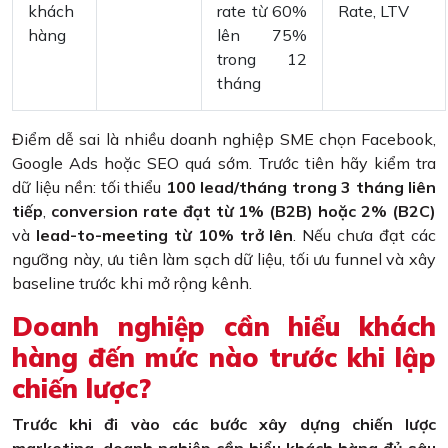
khách
rate từ 60%
Rate, LTV
hàng
lên 75%
trong 12
tháng
Điểm dễ sai là nhiều doanh nghiệp SME chọn Facebook,
Google Ads hoặc SEO quá sớm. Trước tiên hãy kiểm tra
dữ liệu nền: tối thiểu
100 lead/tháng trong 3 tháng liên
tiếp
,
conversion rate đạt từ 1% (B2B) hoặc 2% (B2C)
và
lead-to-meeting từ 10% trở lên
. Nếu chưa đạt các
ngưỡng này, ưu tiên làm sạch dữ liệu, tối ưu funnel và xây
baseline trước khi mở rộng kênh.
Doanh nghiệp cần hiểu khách
hàng đến mức nào trước khi lập
chiến lược?
Trước khi đi vào các bước xây dựng chiến lược