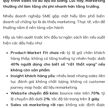
quy trình sales và dữ liệu đo lường. Lúc này, marketing
thường chỉ làm tăng chi phí nhanh hơn tăng trưởng.
Nhiều doanh nghiệp SME gặp một hiểu lầm phổ biến:
doanh số chững lại là do thiếu marketing. Thực tế, vấn đề
thường nằm ở nền tảng vận hành.
Hãy ưu tiên audit trước khi đầu tư ngân sách lớn nếu xuất
hiện các dấu hiệu như:
Product-Market Fit chưa rõ:
tỷ lệ giữ chân khách
hàng thấp, không có tăng trưởng tự nhiên hoặc dưới
40% người dùng cho biết sẽ “rất thất vọng” nếu
không còn sản phẩm
.
Insight khách hàng yếu:
nhiều lead nhưng sales liên
tục đánh giá không chất lượng, không có customer
journey map hoặc dữ liệu remarketing.
Website chuyển đổi kém:
bounce rate trên
70%
, tỷ
lệ chuyển đổi dưới
2%
, tốc độ tải trang trên
3 giây
.
Sales và marketing rời rạc:
không xác định được