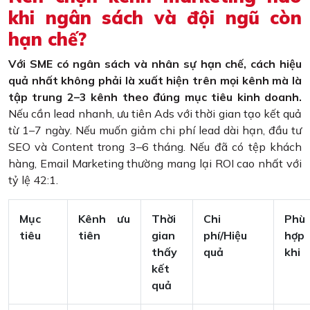
khi ngân sách và đội ngũ còn
hạn chế?
Với SME có ngân sách và nhân sự hạn chế, cách hiệu
quả nhất không phải là xuất hiện trên mọi kênh mà là
tập trung 2–3 kênh theo đúng mục tiêu kinh doanh.
Nếu cần lead nhanh, ưu tiên Ads với thời gian tạo kết quả
từ 1–7 ngày. Nếu muốn giảm chi phí lead dài hạn, đầu tư
SEO và Content trong 3–6 tháng. Nếu đã có tệp khách
hàng, Email Marketing thường mang lại ROI cao nhất với
tỷ lệ 42:1.
Mục
Kênh ưu
Thời
Chi
Phù
tiêu
tiên
gian
phí/Hiệu
hợp
thấy
quả
khi
kết
quả