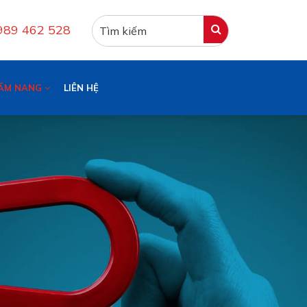
0989 462 528
ẨM NANG
LIÊN HỆ