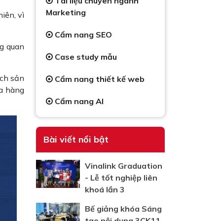
Tài liệu chuyên ngành
Marketing
iên, vì
Cẩm nang SEO
ng quan
Case study mẫu
ách sản
Cẩm nang thiết kế web
ửa hàng
Cẩm nang AI
Bài viết nổi bật
Vinalink Graduation
- Lễ tốt nghiệp liên
khoá lần 3
Bế giảng khóa Sáng
tạo nội dung 3CK11