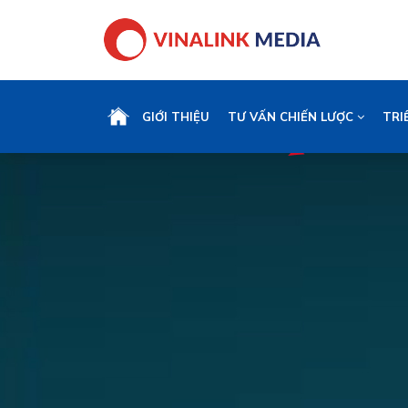
GIỚI THIỆU
TƯ VẤN CHIẾN LƯỢC
TRI