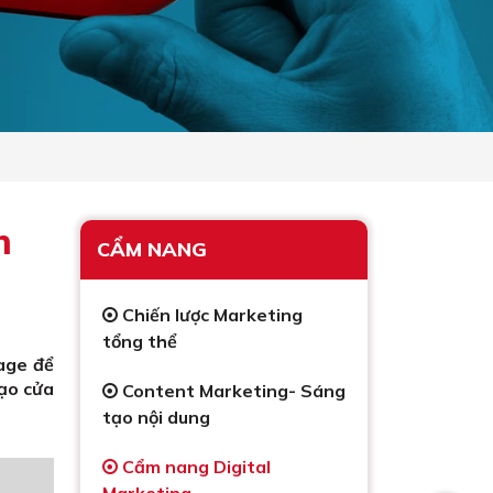
n
CẨM NANG
Chiến lược Marketing
tổng thể
age để
ạo cửa
Content Marketing- Sáng
tạo nội dung
Cẩm nang Digital