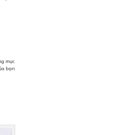
ợng mục
của bạn