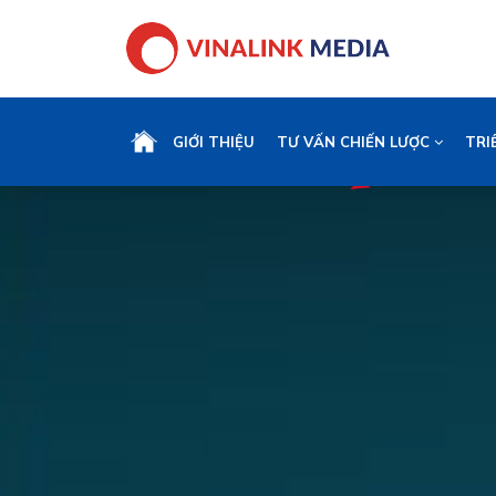
GIỚI THIỆU
TƯ VẤN CHIẾN LƯỢC
TRI