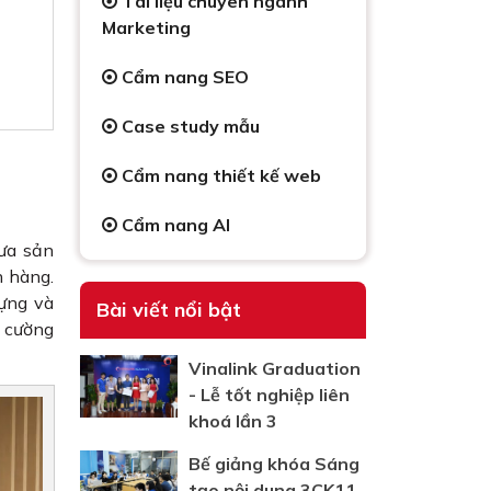
Tài liệu chuyên ngành
Marketing
Cẩm nang SEO
Case study mẫu
Cẩm nang thiết kế web
Cẩm nang AI
đưa sản
h hàng.
ựng và
Bài viết nổi bật
g cường
Vinalink Graduation
- Lễ tốt nghiệp liên
khoá lần 3
Bế giảng khóa Sáng
tạo nội dung 3CK11