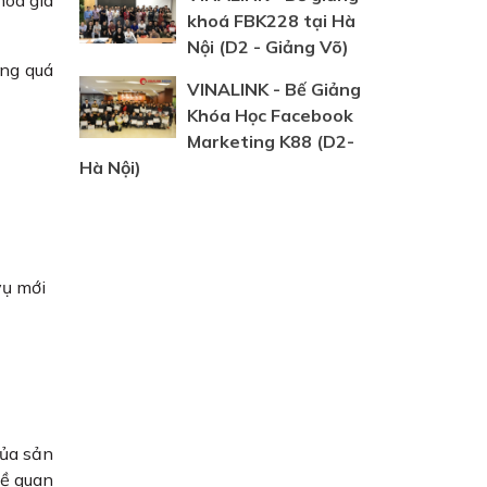
hóa giá
khoá FBK228 tại Hà
Nội (D2 - Giảng Võ)
ong quá
VINALINK - Bế Giảng
Khóa Học Facebook
Marketing K88 (D2-
Hà Nội)
vụ mới
của sản
đề quan