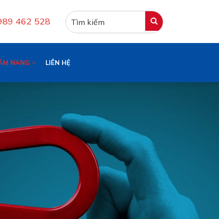
0989 462 528
ẨM NANG
LIÊN HỆ