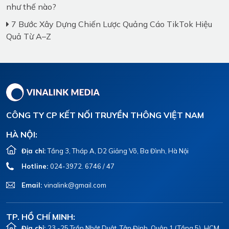
như thế nào?
7 Bước Xây Dựng Chiến Lược Quảng Cáo TikTok Hiệu
Quả Từ A–Z
CÔNG TY CP KẾT NỐI TRUYỀN THÔNG VIỆT NAM
HÀ NỘI:
Địa chỉ:
Tầng 3, Tháp A, D2 Giảng Võ, Ba Đình, Hà Nội
Hotline:
024-3972. 6746 / 47
Email:
vinalink@gmail.com
TP. HỒ CHÍ MINH:
Địa chỉ:
23 -25 Trần Nhật Duật, Tân Định, Quận 1 (Tầng 5), HCM