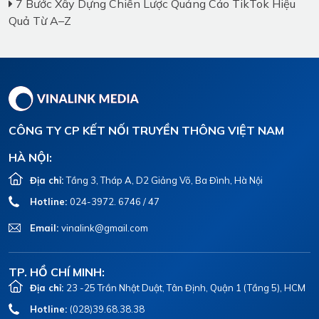
7 Bước Xây Dựng Chiến Lược Quảng Cáo TikTok Hiệu
Quả Từ A–Z
CÔNG TY CP KẾT NỐI TRUYỀN THÔNG VIỆT NAM
HÀ NỘI:
Địa chỉ:
Tầng 3, Tháp A, D2 Giảng Võ, Ba Đình, Hà Nội
Hotline:
024-3972. 6746 / 47
Email:
vinalink@gmail.com
TP. HỒ CHÍ MINH:
Địa chỉ:
23 -25 Trần Nhật Duật, Tân Định, Quận 1 (Tầng 5), HCM
Hotline:
(028)39.68.38.38