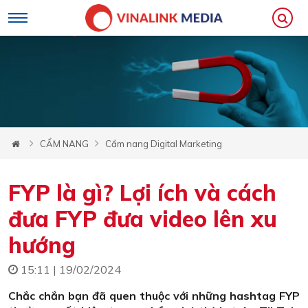
CẨM NANG
Cẩm nang Digital Marketing
FYP là gì? Lợi ích và cách
đưa FYP đưa video lên xu
hướng
15:11 | 19/02/2024
Chắc chắn bạn đã quen thuộc với những hashtag FYP