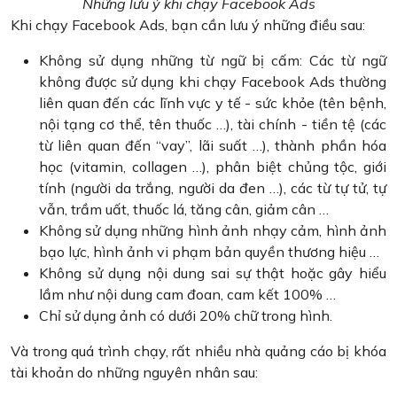
Những lưu ý khi chạy Facebook Ads
Khi chạy Facebook Ads, bạn cần lưu ý những điều sau:
Không sử dụng những từ ngữ bị cấm: Các từ ngữ
không được sử dụng khi chạy Facebook Ads thường
liên quan đến các lĩnh vực y tế - sức khỏe (tên bệnh,
nội tạng cơ thể, tên thuốc …), tài chính - tiền tệ (các
từ liên quan đến “vay”, lãi suất …), thành phần hóa
học (vitamin, collagen …), phân biệt chủng tộc, giới
tính (người da trắng, người da đen …), các từ tự tử, tự
vẫn, trầm uất, thuốc lá, tăng cân, giảm cân …
Không sử dụng những hình ảnh nhạy cảm, hình ảnh
bạo lực, hình ảnh vi phạm bản quyền thương hiệu …
Không sử dụng nội dung sai sự thật hoặc gây hiểu
lầm như nội dung cam đoan, cam kết 100% …
Chỉ sử dụng ảnh có dưới 20% chữ trong hình.
Và trong quá trình chạy, rất nhiều nhà quảng cáo bị khóa
tài khoản do những nguyên nhân sau: