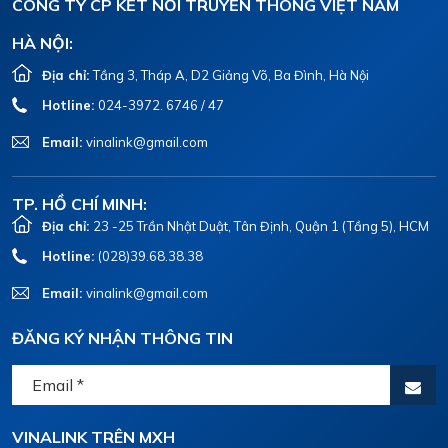
CÔNG TY CP KẾT NỐI TRUYỀN THÔNG VIỆT NAM
HÀ NỘI:
Địa chỉ:
Tầng 3, Tháp A, D2 Giảng Võ, Ba Đình, Hà Nội
Hotline:
024-3972. 6746 / 47
Email:
vinalink@gmail.com
TP. HỒ CHÍ MINH:
Địa chỉ:
23 -25 Trần Nhật Duật, Tân Định, Quận 1 (Tầng 5), HCM
Hotline:
(028)39.68.38.38
Email:
vinalink@gmail.com
ĐĂNG KÝ NHẬN THÔNG TIN
VINALINK TRÊN MXH