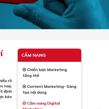
í
CẨM NANG
Chiến lược Marketing
tổng thể
hiểu rõ
ện nay,
Content Marketing- Sáng
ết định
tạo nội dung
ược kéo
Cẩm nang Digital