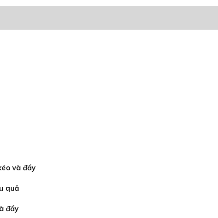
kéo và đẩy
ệu quả
và đẩy