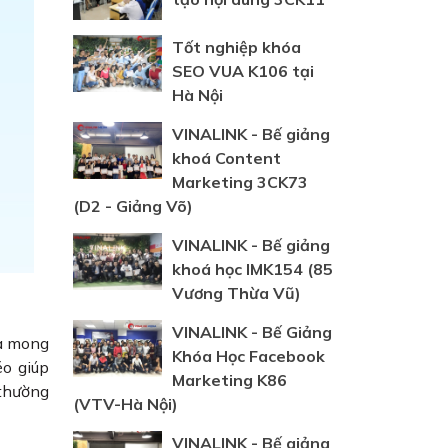
Tốt nghiệp khóa
SEO VUA K106 tại
Hà Nội
VINALINK - Bế giảng
khoá Content
Marketing 3CK73
(D2 - Giảng Võ)
VINALINK - Bế giảng
khoá học IMK154 (85
Vương Thừa Vũ)
VINALINK - Bế Giảng
và mong
Khóa Học Facebook
éo giúp
Marketing K86
thường
(VTV-Hà Nội)
VINALINK - Bế giảng