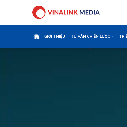
GIỚI THIỆU
TƯ VẤN CHIẾN LƯỢC
TRI