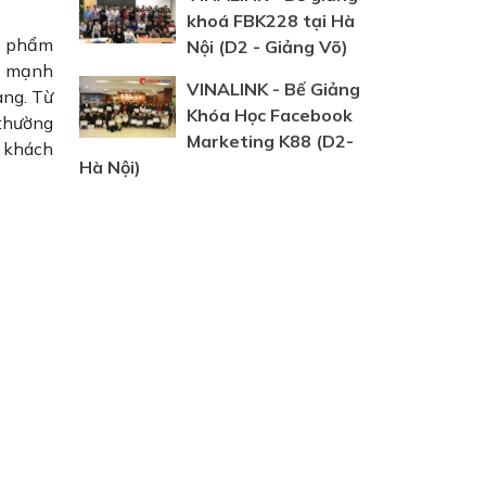
khoá FBK228 tại Hà
ản phẩm
Nội (D2 - Giảng Võ)
ện mạnh
VINALINK - Bế Giảng
àng. Từ
Khóa Học Facebook
 thường
Marketing K88 (D2-
 khách
Hà Nội)