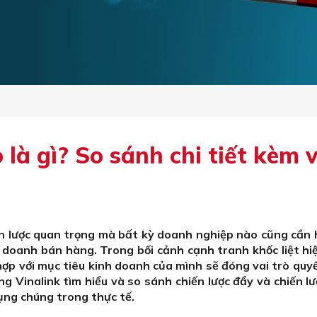
 là gì? So sánh chi tiết kèm v
iến lược quan trọng mà bất kỳ doanh nghiệp nào cũng cần 
 doanh bán hàng. Trong bối cảnh cạnh tranh khốc liệt hi
 hợp với mục tiêu kinh doanh của mình sẽ đóng vai trò quy
 Vinalink tìm hiểu và so sánh chiến lược đẩy và chiến l
ụng chúng trong thực tế.