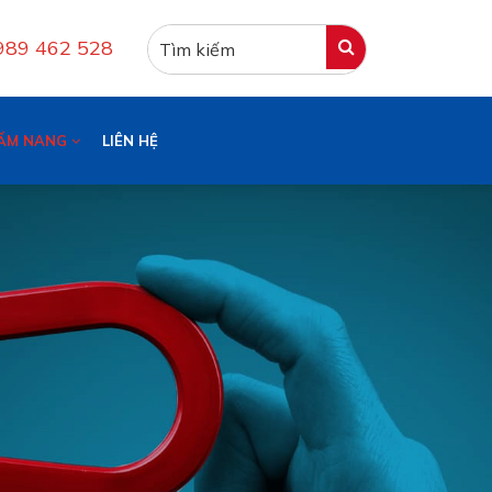
0989 462 528
ẨM NANG
LIÊN HỆ