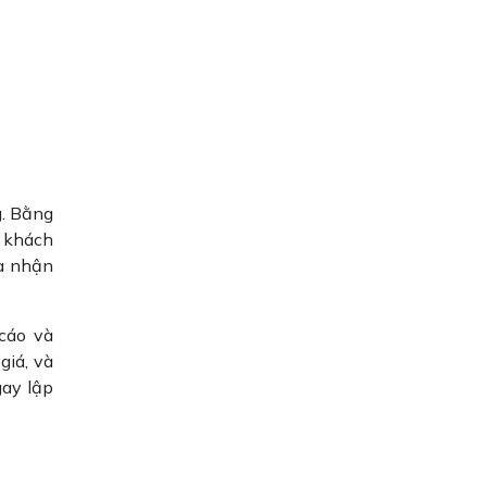
g. Bằng
t khách
và nhận
cáo và
giá, và
gay lập