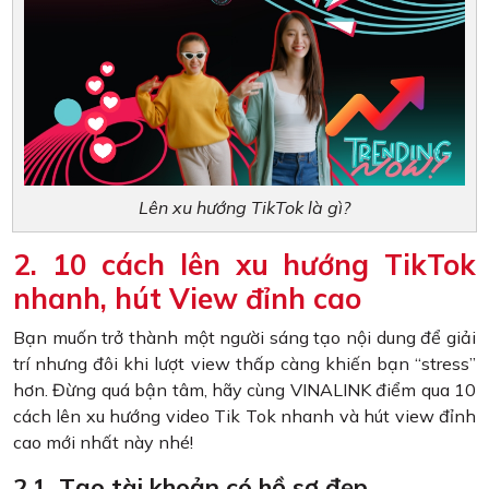
Lên xu hướng TikTok là gì?
2. 10 cách lên xu hướng TikTok
nhanh, hút View đỉnh cao
Bạn muốn trở thành một người sáng tạo nội dung để giải
trí nhưng đôi khi lượt view thấp càng khiến bạn “stress”
hơn. Đừng quá bận tâm, hãy cùng VINALINK điểm qua 10
cách lên xu hướng video Tik Tok nhanh và hút view đỉnh
cao mới nhất này nhé!
2.1. Tạo tài khoản có hồ sơ đẹp