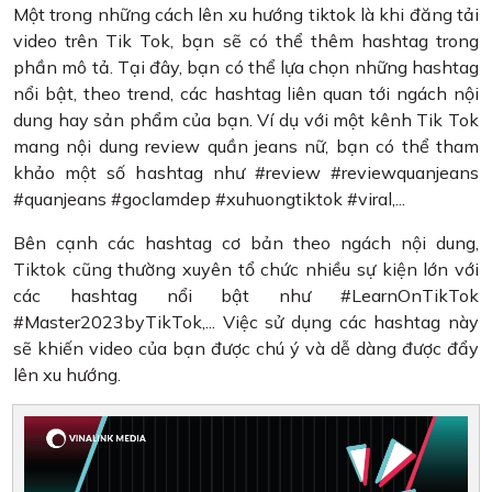
Một trong những cách lên xu hướng tiktok là khi đăng tải
video trên Tik Tok, bạn sẽ có thể thêm hashtag trong
phần mô tả. Tại đây, bạn có thể lựa chọn những hashtag
nổi bật, theo trend, các hashtag liên quan tới ngách nội
dung hay sản phẩm của bạn. Ví dụ với một kênh Tik Tok
mang nội dung review quần jeans nữ, bạn có thể tham
khảo một số hashtag như #review #reviewquanjeans
#quanjeans #goclamdep #xuhuongtiktok #viral,...
Bên cạnh các hashtag cơ bản theo ngách nội dung,
Tiktok cũng thường xuyên tổ chức nhiều sự kiện lớn với
các hashtag nổi bật như #LearnOnTikTok
#Master2023byTikTok,... Việc sử dụng các hashtag này
sẽ khiến video của bạn được chú ý và dễ dàng được đẩy
lên xu hướng.