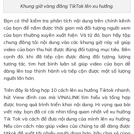
Khung giờ vàng đăng TikTok lên xu hướng.
Bạn có thể kiểm tra phân tích nội dung trên chính kênh
của bạn để nắm được thời gian mà đối tượng người xem
của bạn thường xuyên xuất hiện. Và từ đó, bạn hãy tập
chung đăng tải nội dung vào các khung giờ này sẽ giúp
video của bạn thu hút được đúng đối tượng mục tiêu. Bên
cạnh đó, khi đã tiếp cận được đúng đối tượng, lượng
tương tác, tim hat bình luân sẽ giúp video của bạn dễ
dàng lên top thịnh hành và tiếp cận được một số lượng
người lớn hơn.
Trên đây là tổng hợp 10 cách lên xu hướng Tiktok nhanh,
hút View đỉnh cao mà VINALINK tìm hiểu và tổng hợp
được trong quá trình triển khai nội dung. Hi vọng qua bài
viết này, bạn đã có cái nhìn tổng quan nhất về xu hướng
Tik Tok và cách để đưa nội dung của mình lên xu hướng.
Nếu còn cách nào giúp video của chúng ta dễ dàng được
titkok đề xuất tới nhiều người dùng hơn, hãy chia sẻ cùng