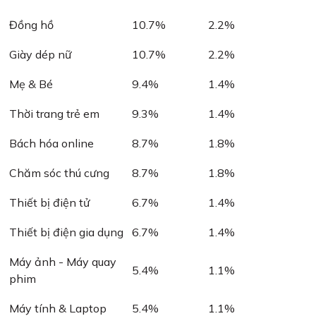
Đồng hồ
10.7%
2.2%
Giày dép nữ
10.7%
2.2%
Mẹ & Bé
9.4%
1.4%
Thời trang trẻ em
9.3%
1.4%
Bách hóa online
8.7%
1.8%
Chăm sóc thú cưng
8.7%
1.8%
Thiết bị điện tử
6.7%
1.4%
Thiết bị điện gia dụng
6.7%
1.4%
Máy ảnh - Máy quay
5.4%
1.1%
phim
Máy tính & Laptop
5.4%
1.1%