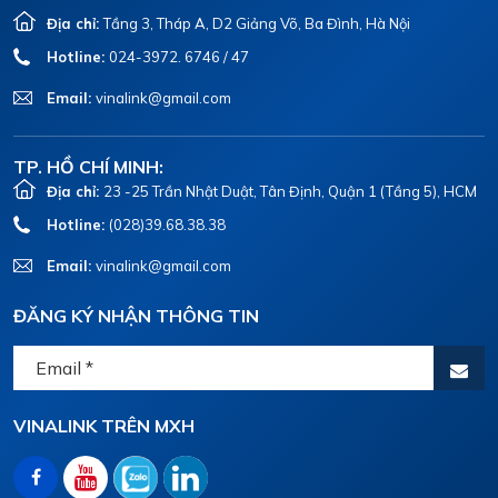
Địa chỉ:
Tầng 3, Tháp A, D2 Giảng Võ, Ba Đình, Hà Nội
Hotline:
024-3972. 6746 / 47
Email:
vinalink@gmail.com
TP. HỒ CHÍ MINH:
Địa chỉ:
23 -25 Trần Nhật Duật, Tân Định, Quận 1 (Tầng 5), HCM
Hotline:
(028)39.68.38.38
Email:
vinalink@gmail.com
ĐĂNG KÝ NHẬN THÔNG TIN
VINALINK TRÊN MXH