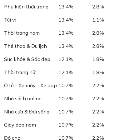
Phụ kiện thời trang
13.4%
2.8%
Túi ví
13.4%
1.1%
Thời trang nam
13.4%
2.8%
Thể thao & Du lịch
13.4%
2.8%
Sức khỏe & Sắc đẹp
12.1%
1.8%
Thời trang nữ
12.1%
1.8%
Ô tô - Xe máy - Xe đạp
10.7%
2.2%
Nhà sách online
10.7%
2.2%
Nhà cửa & Đời sống
10.7%
2.2%
Giày dép nam
10.7%
2.2%
Đồ chơi
10.7%
2.2%