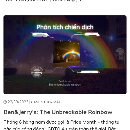
22/09/2023 |
CASE STUDY MẪU
Ben&Jerry's: The Unbreakable Rainbow
Tháng 6 hàng năm được gọi là Pride Month - tháng tự
hào của cộng đồng LGBTQIA+ trên toàn thế giới. Rất