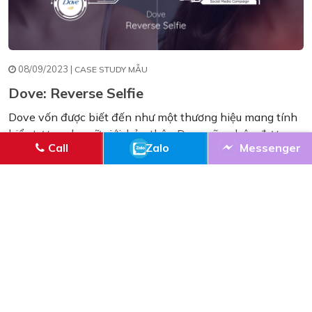
08/09/2023 |
CASE STUDY MẪU
Dove: Reverse Selfie
Dove vốn được biết đến như một thương hiệu mang tính
biểu tượng cho nữ giới, bản thân Dove cũng luôn được
Call
Zalo
Messenger
đánh giá cao bởi những chiến dịch cho thấy họ thực sự
nghiêm túc với lời hứa thương hiệu mà họ đưa ra: "Tôn
vinh vẻ đẹp của phái ...