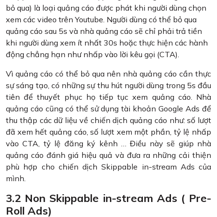
bỏ qua) là loại quảng cáo được phát khi người dùng chọn
xem các video trên Youtube. Người dùng có thể bỏ qua
quảng cáo sau 5s và nhà quảng cáo sẽ chỉ phải trả tiền
khi người dùng xem ít nhất 30s hoặc thực hiện các hành
động chẳng hạn như nhấp vào lời kêu gọi (CTA).
Vì quảng cáo có thể bỏ qua nên nhà quảng cáo cần thực
sự sáng tạo, có những sự thu hút người dùng trong 5s đầu
tiên để thuyết phục họ tiếp tục xem quảng cáo. Nhà
quảng cáo cũng có thể sử dụng tài khoản Google Ads để
thu thập các dữ liệu về chiến dịch quảng cáo như: số lượt
đã xem hết quảng cáo, số lượt xem một phần, tỷ lệ nhấp
vào CTA, tỷ lệ đăng ký kênh … Điều này sẽ giúp nhà
quảng cáo đánh giá hiệu quả và đưa ra những cải thiện
phù hợp cho chiến dịch Skippable in-stream Ads của
mình.
3.2 Non Skippable in-stream Ads ( Pre-
Roll Ads)