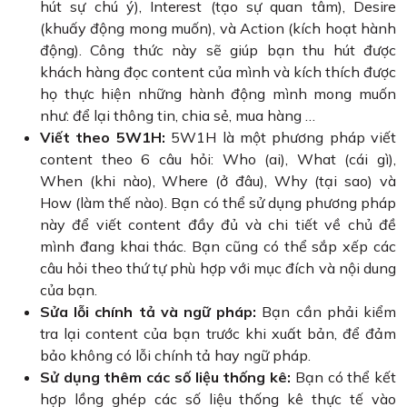
hút sự chú ý), Interest (tạo sự quan tâm), Desire
(khuấy động mong muốn), và Action (kích hoạt hành
động). Công thức này sẽ giúp bạn thu hút được
khách hàng đọc content của mình và kích thích được
họ thực hiện những hành động mình mong muốn
như: để lại thông tin, chia sẻ, mua hàng …
Viết theo 5W1H:
5W1H là một phương pháp viết
content theo 6 câu hỏi: Who (ai), What (cái gì),
When (khi nào), Where (ở đâu), Why (tại sao) và
How (làm thế nào). Bạn có thể sử dụng phương pháp
này để viết content đầy đủ và chi tiết về chủ đề
mình đang khai thác. Bạn cũng có thể sắp xếp các
câu hỏi theo thứ tự phù hợp với mục đích và nội dung
của bạn.
Sửa lỗi chính tả và ngữ pháp:
Bạn cần phải kiểm
tra lại content của bạn trước khi xuất bản, để đảm
bảo không có lỗi chính tả hay ngữ pháp.
Sử dụng thêm các số liệu thống kê:
Bạn có thể kết
hợp lồng ghép các số liệu thống kê thực tế vào