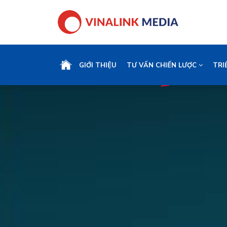
GIỚI THIỆU
TƯ VẤN CHIẾN LƯỢC
TRI