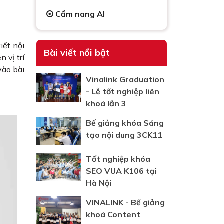
Cẩm nang AI
iết nội
Bài viết nổi bật
 vị trí
vào bài
Vinalink Graduation
- Lễ tốt nghiệp liên
khoá lần 3
Bế giảng khóa Sáng
tạo nội dung 3CK11
Tốt nghiệp khóa
SEO VUA K106 tại
Hà Nội
VINALINK - Bế giảng
khoá Content