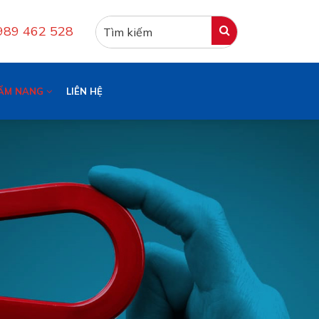
0989 462 528
ẨM NANG
LIÊN HỆ