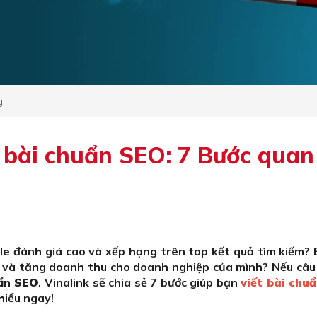
g
t bài chuẩn SEO: 7 Bước quan
e đánh giá cao và xếp hạng trên top kết quả tìm kiếm? 
và tăng doanh thu cho doanh nghiệp của mình? Nếu câu t
uẩn SEO
. Vinalink sẽ chia sẻ 7 bước giúp bạn
viết bài chu
hiểu ngay!