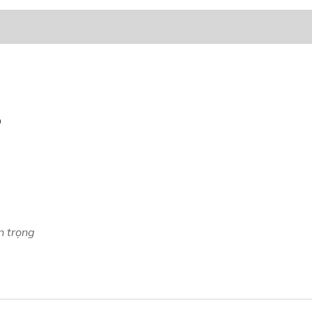
O
n trọng