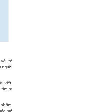
 yếu tố
a người
i viết.
 tìm ra
n phẩm,
khóa mở