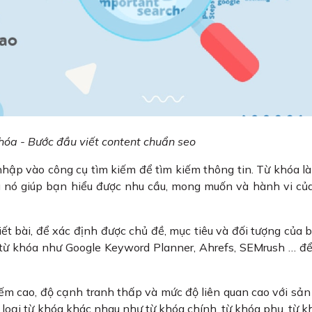
hóa - Bước đầu viết content chuẩn seo
hập vào công cụ tìm kiếm để tìm kiếm thông tin. Từ khóa là
vì nó giúp bạn hiểu được nhu cầu, mong muốn và hành vi củ
t bài, để xác định được chủ đề, mục tiêu và đối tượng của bà
từ khóa như Google Keyword Planner, Ahrefs, SEMrush … để
ếm cao, độ cạnh tranh thấp và mức độ liên quan cao với sả
 loại từ khóa khác nhau như từ khóa chính, từ khóa phụ, từ 