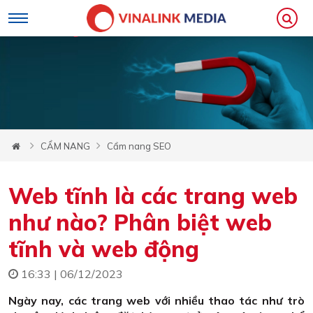
CẨM NANG
Cẩm nang SEO
Web tĩnh là các trang web
như nào? Phân biệt web
tĩnh và web động
16:33 | 06/12/2023
Ngày nay, các trang web với nhiều thao tác như trò