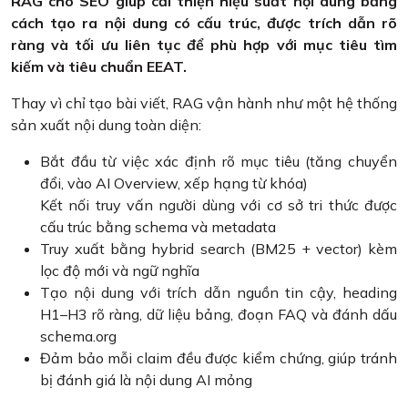
RAG cho SEO giúp cải thiện hiệu suất nội dung bằng
cách tạo ra nội dung có cấu trúc, được trích dẫn rõ
ràng và tối ưu liên tục để phù hợp với mục tiêu tìm
kiếm và tiêu chuẩn EEAT.
Thay vì chỉ tạo bài viết, RAG vận hành như một hệ thống
sản xuất nội dung toàn diện:
Bắt đầu từ việc xác định rõ mục tiêu (tăng chuyển
đổi, vào AI Overview, xếp hạng từ khóa)
Kết nối truy vấn người dùng với cơ sở tri thức được
cấu trúc bằng schema và metadata
Truy xuất bằng hybrid search (BM25 + vector) kèm
lọc độ mới và ngữ nghĩa
Tạo nội dung với trích dẫn nguồn tin cậy, heading
H1–H3 rõ ràng, dữ liệu bảng, đoạn FAQ và đánh dấu
schema.org
Đảm bảo mỗi claim đều được kiểm chứng, giúp tránh
bị đánh giá là nội dung AI mỏng