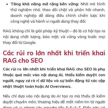
Tăng khả năng mở rộng bền vững:
Nhờ mô hình
thử nghiệm nhỏ, theo dõi chặt và phản hồi nhanh,
doanh nghiệp dễ dàng điều chỉnh chiến lược khi
công nghệ và hành vi người dùng thay đổi.
RAG không chỉ là giải pháp kỹ thuật – đó là cơ hội tạo ra
nội dung chất lượng, bảo mật, và vững vàng trước mọi
thay đổi từ Google.
Các rủi ro lớn nhất khi triển khai
RAG cho SEO
Các rủi ro lớn nhất khi triển khai RAG cho SEO là phụ
thuộc quá mức vào nội dung AI, thiếu kiểm duyệt con
người, nguy cơ rò rỉ dữ liệu và sự biến động từ các cập
nhật thuật toán hoặc AI Overviews.
Nếu chỉ dựa vào nội dung do AI tạo ra mà thiếu đi kiểm
duyệt chuyên môn, thương hiệu dễ mất niềm tin từ người
dùng và vi phạm các nguyên tắc E-E-A-T. Điều này có