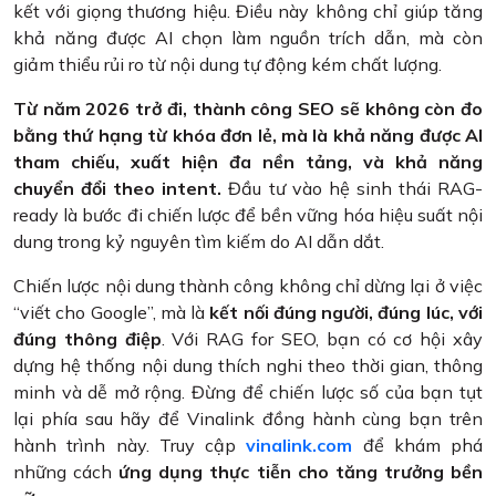
kết với giọng thương hiệu. Điều này không chỉ giúp tăng
khả năng được AI chọn làm nguồn trích dẫn, mà còn
giảm thiểu rủi ro từ nội dung tự động kém chất lượng.
Từ năm 2026 trở đi, thành công SEO sẽ không còn đo
bằng thứ hạng từ khóa đơn lẻ, mà là khả năng được AI
tham chiếu, xuất hiện đa nền tảng, và khả năng
chuyển đổi theo intent.
Đầu tư vào hệ sinh thái RAG-
ready là bước đi chiến lược để bền vững hóa hiệu suất nội
dung trong kỷ nguyên tìm kiếm do AI dẫn dắt.
Chiến lược nội dung thành công không chỉ dừng lại ở việc
“viết cho Google”, mà là
kết nối đúng người, đúng lúc, với
đúng thông điệp
. Với RAG for SEO, bạn có cơ hội xây
dựng hệ thống nội dung thích nghi theo thời gian, thông
minh và dễ mở rộng. Đừng để chiến lược số của bạn tụt
lại phía sau hãy để Vinalink đồng hành cùng bạn trên
hành trình này. Truy cập
vinalink.com
để khám phá
những cách
ứng dụng thực tiễn cho tăng trưởng bền