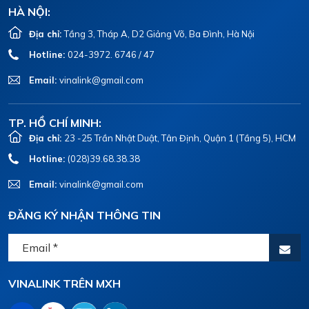
HÀ NỘI:
Địa chỉ:
Tầng 3, Tháp A, D2 Giảng Võ, Ba Đình, Hà Nội
Hotline:
024-3972. 6746 / 47
Email:
vinalink@gmail.com
TP. HỒ CHÍ MINH:
Địa chỉ:
23 -25 Trần Nhật Duật, Tân Định, Quận 1 (Tầng 5), HCM
Hotline:
(028)39.68.38.38
Email:
vinalink@gmail.com
ĐĂNG KÝ NHẬN THÔNG TIN
VINALINK TRÊN MXH