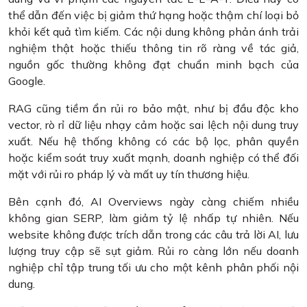
thể dẫn đến việc bị giảm thứ hạng hoặc thậm chí loại bỏ
khỏi kết quả tìm kiếm. Các nội dung không phản ánh trải
nghiệm thật hoặc thiếu thông tin rõ ràng về tác giả,
nguồn gốc thường không đạt chuẩn minh bạch của
Google.
RAG cũng tiềm ẩn rủi ro bảo mật, như bị đầu độc kho
vector, rò rỉ dữ liệu nhạy cảm hoặc sai lệch nội dung truy
xuất. Nếu hệ thống không có các bộ lọc, phân quyền
hoặc kiểm soát truy xuất mạnh, doanh nghiệp có thể đối
mặt với rủi ro pháp lý và mất uy tín thương hiệu.
Bên cạnh đó, AI Overviews ngày càng chiếm nhiều
không gian SERP, làm giảm tỷ lệ nhấp tự nhiên. Nếu
website không được trích dẫn trong các câu trả lời AI, lưu
lượng truy cập sẽ sụt giảm. Rủi ro càng lớn nếu doanh
nghiệp chỉ tập trung tối ưu cho một kênh phân phối nội
dung.