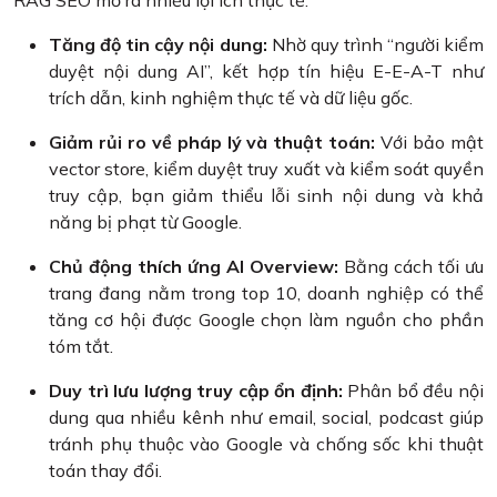
RAG SEO mở ra nhiều lợi ích thực tế:
Tăng độ tin cậy nội dung:
Nhờ quy trình “người kiểm
duyệt nội dung AI”, kết hợp tín hiệu E-E-A-T như
trích dẫn, kinh nghiệm thực tế và dữ liệu gốc.
Giảm rủi ro về pháp lý và thuật toán:
Với bảo mật
vector store, kiểm duyệt truy xuất và kiểm soát quyền
truy cập, bạn giảm thiểu lỗi sinh nội dung và khả
năng bị phạt từ Google.
Chủ động thích ứng AI Overview:
Bằng cách tối ưu
trang đang nằm trong top 10, doanh nghiệp có thể
tăng cơ hội được Google chọn làm nguồn cho phần
tóm tắt.
Duy trì lưu lượng truy cập ổn định:
Phân bổ đều nội
dung qua nhiều kênh như email, social, podcast giúp
tránh phụ thuộc vào Google và chống sốc khi thuật
toán thay đổi.