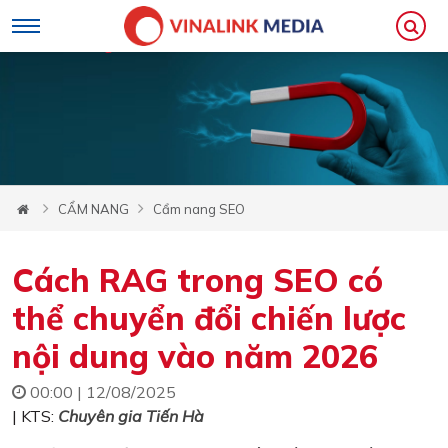
CẨM NANG
Cẩm nang SEO
Cách RAG trong SEO có
thể chuyển đổi chiến lược
nội dung vào năm 2026
00:00 | 12/08/2025
| KTS:
Chuyên gia Tiến Hà