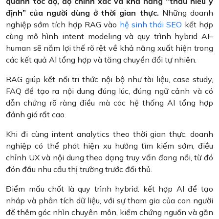
quanh tốc độ, độ chính xác và khả năng “thấu hiểu ý
định” của người dùng ở thời gian thực.
Những doanh
nghiệp sớm tích hợp RAG vào
hệ sinh thái SEO
kết hợp
cùng mô hình intent modeling và quy trình hybrid AI–
human sẽ nắm lợi thế rõ rệt về khả năng xuất hiện trong
các kết quả AI tổng hợp và tăng chuyển đổi tự nhiên.
RAG giúp kết nối tri thức nội bộ như tài liệu, case study,
FAQ để tạo ra nội dung đúng lúc, đúng ngữ cảnh và có
dẫn chứng rõ ràng điều mà các hệ thống AI tổng hợp
đánh giá rất cao.
Khi đi cùng intent analytics theo thời gian thực, doanh
nghiệp có thể phát hiện xu hướng tìm kiếm sớm, điều
chỉnh UX và nội dung theo dạng truy vấn đang nổi, từ đó
đón đầu nhu cầu thị trường trước đối thủ.
Điểm mấu chốt là quy trình hybrid: kết hợp AI để tạo
nháp và phân tích dữ liệu, với sự tham gia của con người
để thêm góc nhìn chuyên môn, kiểm chứng nguồn và gắn