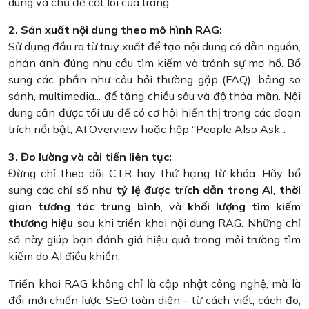
dùng và chủ đề cốt lõi của trang.
2. Sản xuất nội dung theo mô hình RAG:
Sử dụng đầu ra từ truy xuất để tạo nội dung có dẫn nguồn,
phản ánh đúng nhu cầu tìm kiếm và tránh sự mơ hồ. Bổ
sung các phần như câu hỏi thường gặp (FAQ), bảng so
sánh, multimedia... để tăng chiều sâu và độ thỏa mãn. Nội
dung cần được tối ưu để có cơ hội hiển thị trong các đoạn
trích nổi bật, AI Overview hoặc hộp “People Also Ask”.
3. Đo lường và cải tiến liên tục:
Đừng chỉ theo dõi CTR hay thứ hạng từ khóa. Hãy bổ
sung các chỉ số như
tỷ lệ được trích dẫn trong AI
,
thời
gian tương tác trung bình
, và
khối lượng tìm kiếm
thương hiệu
sau khi triển khai nội dung RAG. Những chỉ
số này giúp bạn đánh giá hiệu quả trong môi trường tìm
kiếm do AI điều khiển.
Triển khai RAG không chỉ là cập nhật công nghệ, mà là
đổi mới chiến lược SEO toàn diện – từ cách viết, cách đo,