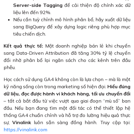
Server-side Tagging
để cải thiện độ chính xác dữ
liệu lên đến 92%.
Nếu cần tuỳ chỉnh mô hình phân bổ, hãy xuất dữ liệu
sang BigQuery để xây dựng logic riêng phù hợp mục
tiêu chiến dịch.
Kết quả thực tế:
Một doanh nghiệp bán lẻ khi chuyển
sang Data-Driven Attribution đã tăng 30% tỷ lệ chuyển
đổi nhờ phân bổ lại ngân sách cho các kênh trên đầu
phễu.
Học cách sử dụng GA4 không còn là lựa chọn – mà là một
kỹ năng sống còn trong marketing số hiện đại.
Hiểu đúng
dữ liệu, đọc được hành vi khách hàng, tối ưu chuyển đổi
– tất cả bắt đầu từ việc vượt qua giai đoạn “mù số” ban
đầu. Nếu bạn đang tìm một đối tác có thể thiết lập hệ
thống GA4 chuẩn chỉnh và hỗ trợ đo lường hiệu quả thực
sự,
Vinalink
luôn sẵn sàng đồng hành. Truy cập tại:
https://vinalink.com