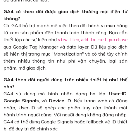
GA4 có theo dõi được giao dịch thương mại điện tử
không?
Có. GA4 hỗ trợ mạnh mẽ việc theo dõi hành vi mua hàng
từ xem sản phẩm đến thanh toán thành công. Bạn cần
thiết lập các sự kiện như
,
,
view_item
add_to_cart
purchase
qua Google Tag Manager và data layer. Dữ liệu giao dịch
sẽ hiển thị trong mục "Monetization" và có thể tùy chỉnh
thêm nhiều thông tin như phí vận chuyển, loại sản
phẩm, mã giao dịch.
GA4 theo dõi người dùng trên nhiều thiết bị như thế
nào?
GA4 sử dụng mô hình nhận dạng ba lớp:
User-ID
,
Google Signals
, và
Device ID
. Nếu trang web có đăng
nhập, User-ID sẽ ghép các phiên truy cập thành một
hành trình người dùng. Với người dùng không đăng nhập,
GA4 có thể dùng Google Signals hoặc fallback về ID thiết
bị để duy trì độ chính xác.