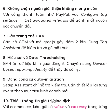
6. Không chặn nguồn giới thiệu không mong muốn
Với cổng thanh toán như PayPal, vào
Configure tag
settings → List unwanted referrals
để tránh mất nguồn
gốc chuyển đổi.
7. Gắn trùng thẻ GA4
Gắn cả GTM và mã gtag.js gây đếm 2 lần. Dùng
Tag
Assistant
để kiểm tra và gỡ mã thừa.
8. Hiểu sai về Data Thresholding
GA4 ẩn dữ liệu khi người dùng ít. Chuyển sang
Device-
based reporting identity
để thấy đủ số liệu.
9. Dùng công cụ auto-migration
Setup Assistant chỉ hỗ trợ kiểm tra. Cần thiết lập lại từng
event theo mục tiêu kinh doanh mới.
10. Thiếu thông tin giá trị/giao dịch
Với ecommerce, luôn gửi cả
và
trong từng
value
currency