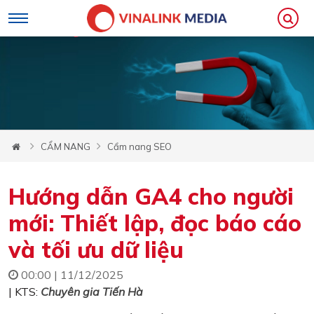
CẨM NANG
Cẩm nang SEO
Hướng dẫn GA4 cho người
mới: Thiết lập, đọc báo cáo
và tối ưu dữ liệu
00:00 | 11/12/2025
| KTS:
Chuyên gia Tiến Hà