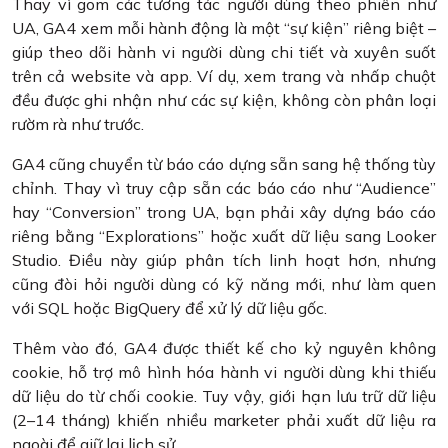
Thay vì gom các tương tác người dùng theo phiên như
UA, GA4 xem mỗi hành động là một “sự kiện” riêng biệt –
giúp theo dõi hành vi người dùng chi tiết và xuyên suốt
trên cả website và app. Ví dụ, xem trang và nhấp chuột
đều được ghi nhận như các sự kiện, không còn phân loại
rườm rà như trước.
GA4 cũng chuyển từ báo cáo dựng sẵn sang hệ thống tùy
chỉnh. Thay vì truy cập sẵn các báo cáo như “Audience”
hay “Conversion” trong UA, bạn phải xây dựng báo cáo
riêng bằng “Explorations” hoặc xuất dữ liệu sang Looker
Studio. Điều này giúp phân tích linh hoạt hơn, nhưng
cũng đòi hỏi người dùng có kỹ năng mới, như làm quen
với SQL hoặc BigQuery để xử lý dữ liệu gốc.
Thêm vào đó, GA4 được thiết kế cho kỷ nguyên không
cookie, hỗ trợ mô hình hóa hành vi người dùng khi thiếu
dữ liệu do từ chối cookie. Tuy vậy, giới hạn lưu trữ dữ liệu
(2–14 tháng) khiến nhiều marketer phải xuất dữ liệu ra
ngoài để giữ lại lịch sử.