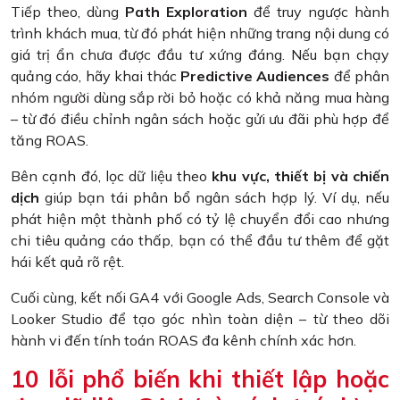
Tiếp theo, dùng
Path Exploration
để truy ngược hành
trình khách mua, từ đó phát hiện những trang nội dung có
giá trị ẩn chưa được đầu tư xứng đáng. Nếu bạn chạy
quảng cáo, hãy khai thác
Predictive Audiences
để phân
nhóm người dùng sắp rời bỏ hoặc có khả năng mua hàng
– từ đó điều chỉnh ngân sách hoặc gửi ưu đãi phù hợp để
tăng ROAS.
Bên cạnh đó, lọc dữ liệu theo
khu vực, thiết bị và chiến
dịch
giúp bạn tái phân bổ ngân sách hợp lý. Ví dụ, nếu
phát hiện một thành phố có tỷ lệ chuyển đổi cao nhưng
chi tiêu quảng cáo thấp, bạn có thể đầu tư thêm để gặt
hái kết quả rõ rệt.
Cuối cùng, kết nối GA4 với Google Ads, Search Console và
Looker Studio để tạo góc nhìn toàn diện – từ theo dõi
hành vi đến tính toán ROAS đa kênh chính xác hơn.
10 lỗi phổ biến khi thiết lập hoặc