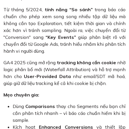
Từ tháng 5/2024,
tính năng “So sánh”
trong báo cáo
chuẩn cho phép xem song song nhiều tập dữ liệu mà
không cần tạo Exploration, tiết kiệm thời gian và chính
xác hơn vì tránh sampling. Ngoài ra, việc chuyển đổi từ
"Conversion" sang
“Key Events”
giúp phân biệt rõ với
chuyển đổi từ Google Ads, tránh hiểu nhầm khi phân tích
hành vi người dùng.
GA4 2025 cũng mở rộng
tracking không cần cookie
nhờ
logic phân bổ mới (Waterfall Attribution) và hỗ trợ mạnh
hơn cho
User-Provided Data
như email/SDT mã hoá,
giúp giữ dữ liệu tracking kể cả khi cookie bị chặn.
Mẹo chuyên gia:
Dùng
Comparisons
thay cho Segments nếu bạn chỉ
cần phân tích nhanh – vì báo cáo chuẩn hiếm khi bị
sample.
Kích hoạt
Enhanced Conversions
và thiết lập