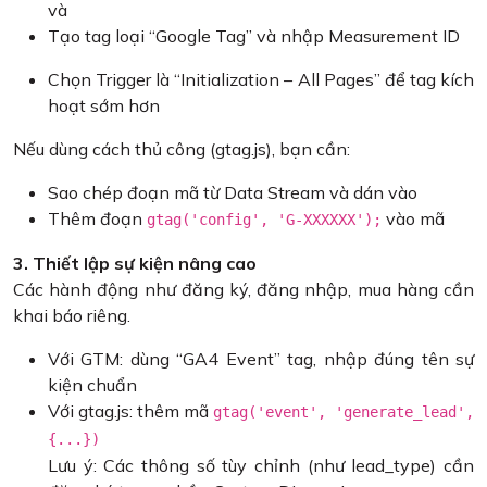
và
Tạo tag loại “Google Tag” và nhập Measurement ID
Chọn Trigger là “Initialization – All Pages” để tag kích
hoạt sớm hơn
Nếu dùng cách thủ công (gtag.js), bạn cần:
Sao chép đoạn mã từ Data Stream và dán vào
Thêm đoạn
vào mã
gtag('config', 'G-XXXXXX');
3. Thiết lập sự kiện nâng cao
Các hành động như đăng ký, đăng nhập, mua hàng cần
khai báo riêng.
Với GTM: dùng “GA4 Event” tag, nhập đúng tên sự
kiện chuẩn
Với gtag.js: thêm mã
gtag('event', 'generate_lead',
{...})
Lưu ý: Các thông số tùy chỉnh (như lead_type) cần