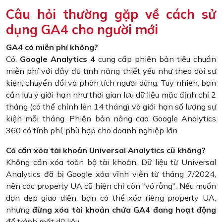
Câu hỏi thường gặp về cách sử
dụng GA4 cho người mới
GA4 có miễn phí không?
Có.
Google Analytics 4
cung cấp phiên bản tiêu chuẩn
miễn phí với đầy đủ tính năng thiết yếu như theo dõi sự
kiện, chuyển đổi và phân tích người dùng. Tuy nhiên, bạn
cần lưu ý giới hạn như thời gian lưu dữ liệu mặc định chỉ 2
tháng (có thể chỉnh lên 14 tháng) và giới hạn số lượng sự
kiện mỗi tháng. Phiên bản nâng cao Google Analytics
360 có tính phí, phù hợp cho doanh nghiệp lớn.
Có cần xóa tài khoản Universal Analytics cũ không?
Không cần xóa toàn bộ tài khoản. Dữ liệu từ Universal
Analytics đã bị Google xóa vĩnh viễn từ tháng 7/2024,
nên các property UA cũ hiện chỉ còn "vỏ rỗng". Nếu muốn
dọn dẹp giao diện, bạn có thể xóa riêng property UA,
nhưng
đừng xóa tài khoản chứa GA4 đang hoạt động
để tránh mất dữ liệu .