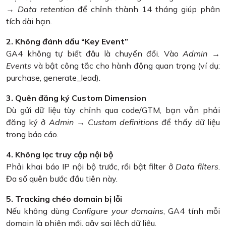
→ Data retention
để chỉnh thành 14 tháng giúp phân
tích dài hạn.
2. Không đánh dấu “Key Event”
GA4 không tự biết đâu là chuyển đổi. Vào
Admin →
Events
và bật công tắc cho hành động quan trọng (ví dụ:
purchase, generate_lead).
3. Quên đăng ký Custom Dimension
Dù gửi dữ liệu tùy chỉnh qua code/GTM, bạn vẫn phải
đăng ký ở
Admin → Custom definitions
để thấy dữ liệu
trong báo cáo.
4. Không lọc truy cập nội bộ
Phải khai báo IP nội bộ trước, rồi bật filter ở
Data filters
.
Đa số quên bước đầu tiên này.
5. Tracking chéo domain bị lỗi
Nếu không dùng
Configure your domains
, GA4 tính mỗi
domain là phiên mới, gây sai lệch dữ liệu.