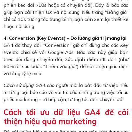
phiên kéo dài >10s hoặc có chuyển đổi). Đây là báo cáo
giúp bạn cải thiện UX và nội dung. Nếu trang "Bảng giá"
chỉ có 10s tương tác trung bình, bạn cần xem lại thiết kế
hoặc nội dung.
4. Conversion (Key Events) – Đo lường giá trị mang lại
GA4 đã thay đổi: “Conversion” giờ chỉ dùng cho các
Key
Events
chia sẻ với Google Ads. Báo cáo này giúp bạn
theo dõi dòng chuyển đổi, xác định điểm rớt đơn (như
60% rời sau bước "Thêm vào giỏ") để cải thiện giao diện
và tăng tỷ lệ mua.
Cách sử dụng GA4 cho người mới
là bắt đầu từ việc hiểu
rõ từng loại báo cáo và vai trò của chúng trong việc tối ưu
phễu marketing – từ tiếp cận, tương tác đến chuyển đổi.
Cách tối ưu dữ liệu GA4 để cải
thiện hiệu quả marketing
Để cải thiện hiệu quả chiến dịch, bạn nên tận dụng các