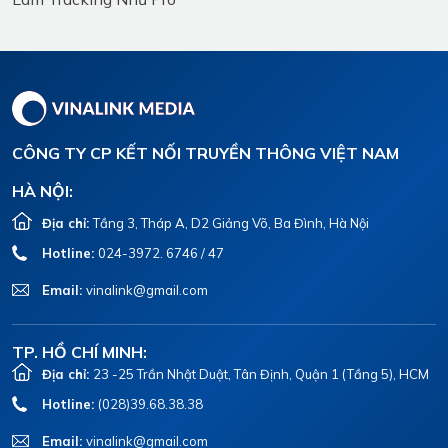
CÔNG TY CP KẾT NỐI TRUYỀN THÔNG VIỆT NAM
HÀ NỘI:
Địa chỉ:
Tầng 3, Tháp A, D2 Giảng Võ, Ba Đình, Hà Nội
Hotline:
024-3972. 6746 / 47
Email:
vinalink@gmail.com
TP. HỒ CHÍ MINH:
Địa chỉ:
23 -25 Trần Nhật Duật, Tân Định, Quận 1 (Tầng 5), HCM
Hotline:
(028)39.68.38.38
Email:
vinalink@gmail.com