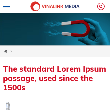
The standard Lorem Ipsum
passage, used since the
1500s