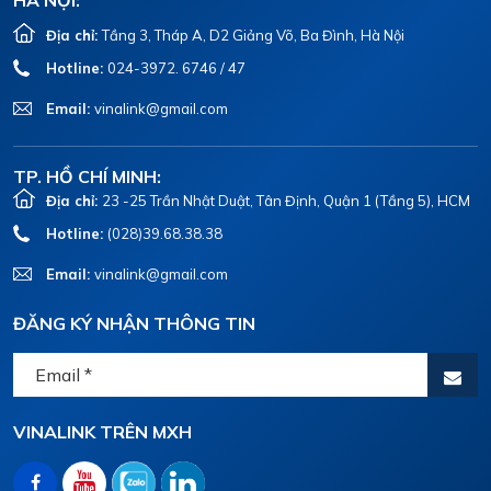
HÀ NỘI:
Địa chỉ:
Tầng 3, Tháp A, D2 Giảng Võ, Ba Đình, Hà Nội
Hotline:
024-3972. 6746 / 47
Email:
vinalink@gmail.com
TP. HỒ CHÍ MINH:
Địa chỉ:
23 -25 Trần Nhật Duật, Tân Định, Quận 1 (Tầng 5), HCM
Hotline:
(028)39.68.38.38
Email:
vinalink@gmail.com
ĐĂNG KÝ NHẬN THÔNG TIN
VINALINK TRÊN MXH