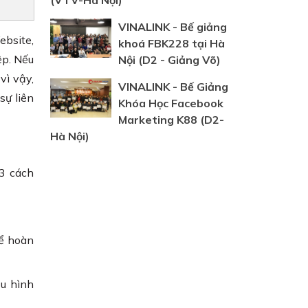
(VTV-Hà Nội)
VINALINK - Bế giảng
ebsite,
khoá FBK228 tại Hà
ệp. Nếu
Nội (D2 - Giảng Võ)
vì vậy,
VINALINK - Bế Giảng
sự liên
Khóa Học Facebook
Marketing K88 (D2-
Hà Nội)
3 cách
hể hoàn
ấu hình