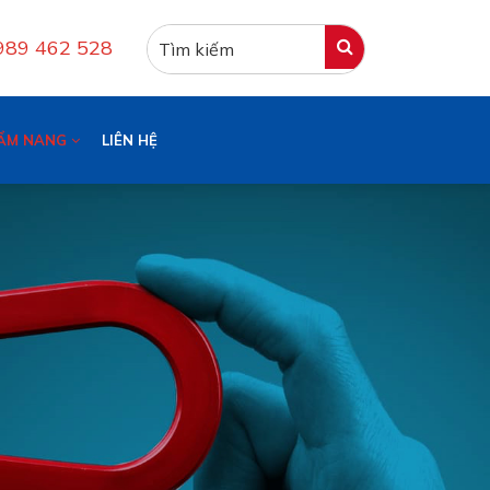
0989 462 528
ẨM NANG
LIÊN HỆ