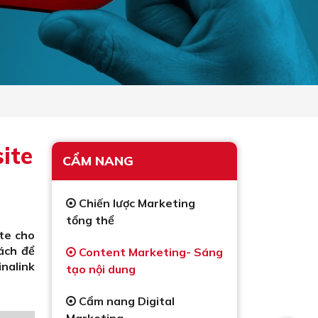
ite
CẨM NANG
Chiến lược Marketing
tổng thể
te cho
ách để
Content Marketing- Sáng
nalink
tạo nội dung
Cẩm nang Digital