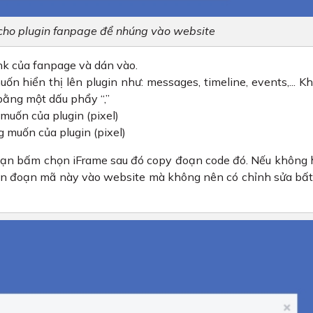
 cho plugin fanpage để nhúng vào website
k của fanpage và dán vào.
ốn hiển thị lên plugin như: messages, timeline, events,... K
bằng một dấu phẩy “,”
muốn của plugin (pixel)
 muốn của plugin (pixel)
 bạn bấm chọn iFrame sau đó copy đoạn code đó. Nếu không 
n đoạn mã này vào website mà không nên có chỉnh sửa bất