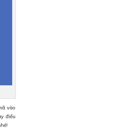
mã vào
y điều
nhé!