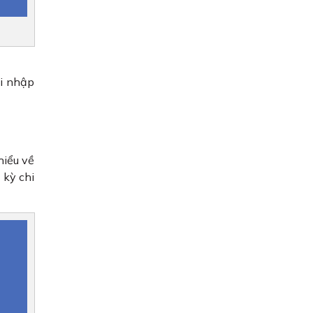
hi nhập
hiểu về
 kỳ chi