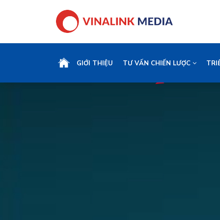
GIỚI THIỆU
TƯ VẤN CHIẾN LƯỢC
TRI