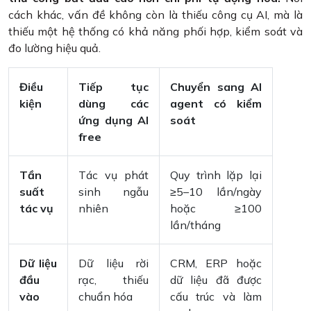
cách khác, vấn đề không còn là thiếu công cụ AI, mà là
thiếu một hệ thống có khả năng phối hợp, kiểm soát và
đo lường hiệu quả.
Điều
Tiếp tục
Chuyển sang AI
kiện
dùng các
agent có kiểm
ứng dụng AI
soát
free
Tần
Tác vụ phát
Quy trình lặp lại
suất
sinh ngẫu
≥5–10 lần/ngày
tác vụ
nhiên
hoặc ≥100
lần/tháng
Dữ liệu
Dữ liệu rời
CRM, ERP hoặc
đầu
rạc, thiếu
dữ liệu đã được
vào
chuẩn hóa
cấu trúc và làm