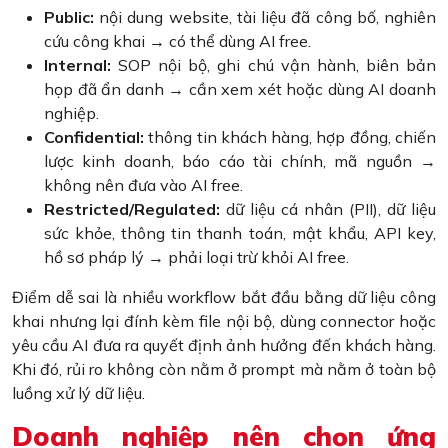
Public:
nội dung website, tài liệu đã công bố, nghiên
cứu công khai → có thể dùng AI free.
Internal:
SOP nội bộ, ghi chú vận hành, biên bản
họp đã ẩn danh → cần xem xét hoặc dùng AI doanh
nghiệp.
Confidential:
thông tin khách hàng, hợp đồng, chiến
lược kinh doanh, báo cáo tài chính, mã nguồn →
không nên đưa vào AI free.
Restricted/Regulated:
dữ liệu cá nhân (PII), dữ liệu
sức khỏe, thông tin thanh toán, mật khẩu, API key,
hồ sơ pháp lý → phải loại trừ khỏi AI free.
Điểm dễ sai là nhiều workflow bắt đầu bằng dữ liệu công
khai nhưng lại đính kèm file nội bộ, dùng connector hoặc
yêu cầu AI đưa ra quyết định ảnh hưởng đến khách hàng.
Khi đó, rủi ro không còn nằm ở prompt mà nằm ở toàn bộ
luồng xử lý dữ liệu.
Doanh nghiệp nên chọn ứng