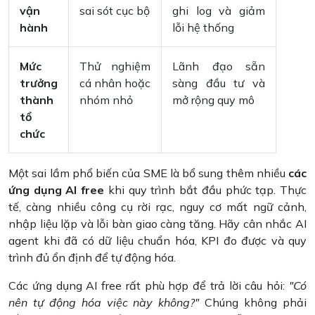
vận
sai sót cục bộ
ghi log và giảm
hành
lỗi hệ thống
Mức
Thử nghiệm
Lãnh đạo sẵn
trưởng
cá nhân hoặc
sàng đầu tư và
thành
nhóm nhỏ
mở rộng quy mô
tổ
chức
Một sai lầm phổ biến của SME là bổ sung thêm nhiều
các
ứng dụng AI free
khi quy trình bắt đầu phức tạp. Thực
tế, càng nhiều công cụ rời rạc, nguy cơ mất ngữ cảnh,
nhập liệu lặp và lỗi bàn giao càng tăng. Hãy cân nhắc AI
agent khi đã có dữ liệu chuẩn hóa, KPI đo được và quy
trình đủ ổn định để tự động hóa.
Các ứng dụng AI free rất phù hợp để trả lời câu hỏi:
"Có
nên tự động hóa việc này không?"
Chúng không phải