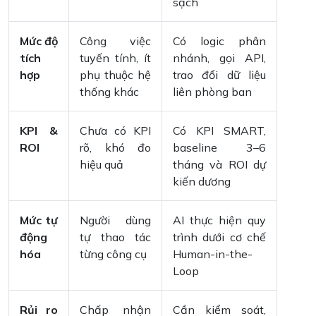
sạch
Mức độ
Công việc
Có logic phân
tích
tuyến tính, ít
nhánh, gọi API,
hợp
phụ thuộc hệ
trao đổi dữ liệu
thống khác
liên phòng ban
KPI &
Chưa có KPI
Có KPI SMART,
ROI
rõ, khó đo
baseline 3–6
hiệu quả
tháng và ROI dự
kiến dương
Mức tự
Người dùng
AI thực hiện quy
động
tự thao tác
trình dưới cơ chế
hóa
từng công cụ
Human-in-the-
Loop
Rủi ro
Chấp nhận
Cần kiểm soát,