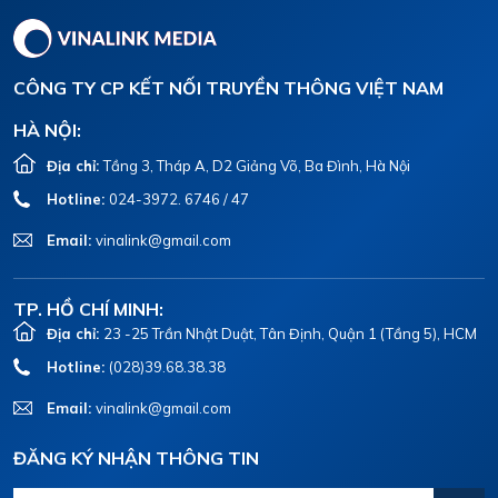
CÔNG TY CP KẾT NỐI TRUYỀN THÔNG VIỆT NAM
HÀ NỘI:
Địa chỉ:
Tầng 3, Tháp A, D2 Giảng Võ, Ba Đình, Hà Nội
Hotline:
024-3972. 6746 / 47
Email:
vinalink@gmail.com
TP. HỒ CHÍ MINH:
Địa chỉ:
23 -25 Trần Nhật Duật, Tân Định, Quận 1 (Tầng 5), HCM
Hotline:
(028)39.68.38.38
Email:
vinalink@gmail.com
ĐĂNG KÝ NHẬN THÔNG TIN