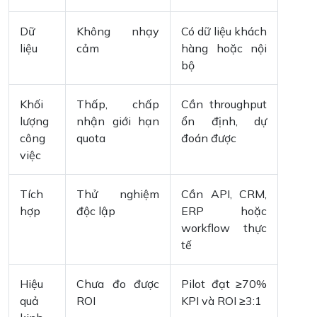
Dữ
Không nhạy
Có dữ liệu khách
liệu
cảm
hàng hoặc nội
bộ
Khối
Thấp, chấp
Cần throughput
lượng
nhận giới hạn
ổn định, dự
công
quota
đoán được
việc
Tích
Thử nghiệm
Cần API, CRM,
hợp
độc lập
ERP hoặc
workflow thực
tế
Hiệu
Chưa đo được
Pilot đạt ≥70%
quả
ROI
KPI và ROI ≥3:1