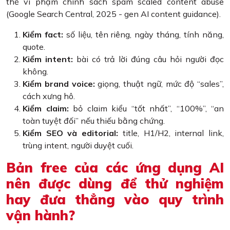
thể vi phạm chính sách spam scaled content abuse
(Google Search Central, 2025 - gen AI content guidance).
Kiểm fact:
số liệu, tên riêng, ngày tháng, tính năng,
quote.
Kiểm intent:
bài có trả lời đúng câu hỏi người đọc
không.
Kiểm brand voice:
giọng, thuật ngữ, mức độ “sales”,
cách xưng hô.
Kiểm claim:
bỏ claim kiểu “tốt nhất”, “100%”, “an
toàn tuyệt đối” nếu thiếu bằng chứng.
Kiểm SEO và editorial:
title, H1/H2, internal link,
trùng intent, người duyệt cuối.
Bản free của các ứng dụng AI
nên được dùng để thử nghiệm
hay đưa thẳng vào quy trình
vận hành?