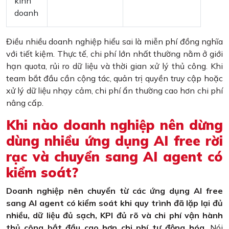
kinh
doanh
Điều nhiều doanh nghiệp hiểu sai là miễn phí đồng nghĩa
với tiết kiệm. Thực tế, chi phí lớn nhất thường nằm ở giới
hạn quota, rủi ro dữ liệu và thời gian xử lý thủ công. Khi
team bắt đầu cần cộng tác, quản trị quyền truy cập hoặc
xử lý dữ liệu nhạy cảm, chi phí ẩn thường cao hơn chi phí
nâng cấp.
Khi nào doanh nghiệp nên dừng
dùng nhiều ứng dụng AI free rời
rạc và chuyển sang AI agent có
kiểm soát?
Doanh nghiệp nên chuyển từ các ứng dụng AI free
sang AI agent có kiểm soát khi quy trình đã lặp lại đủ
nhiều, dữ liệu đủ sạch, KPI đủ rõ và chi phí vận hành
thủ công bắt đầu cao hơn chi phí tự động hóa.
Nói