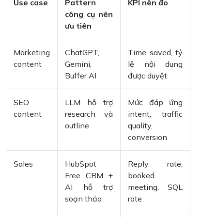
Use case
Pattern
KPI nên đo
công cụ nên
ưu tiên
Marketing
ChatGPT,
Time saved, tỷ
content
Gemini,
lệ nội dung
Buffer AI
được duyệt
SEO
LLM hỗ trợ
Mức đáp ứng
content
research và
intent, traffic
outline
quality,
conversion
Sales
HubSpot
Reply rate,
Free CRM +
booked
AI hỗ trợ
meeting, SQL
soạn thảo
rate